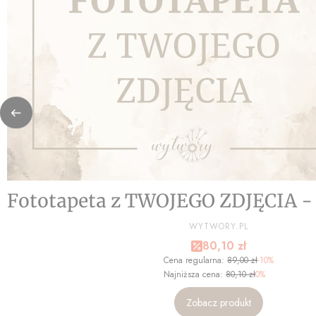
Fototapeta z TWOJEGO ZDJĘCIA 
PRODUCENT
WYTWORY.PL
Cena promocyjna
80,10 zł
Cena regularna:
89,00 zł
-10%
Najniższa cena:
80,10 zł
0%
Zobacz produkt