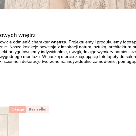
tkowych wnętrz
owicie odmienić charakter wnętrza. Projektujemy i produkujemy fototap
nie. Nasze kolekcje powstają z inspiracji naturą, sztuką, architekturą
ojekt przygotowujemy indywidualnie, uwzględniając wymiary pomieszcze
 wygodnego montażu. W naszej ofercie znajdują się fototapety do salonu,
jki ścienne i dekoracje tworzone na indywidualne zamówienie, pomagaj
Okazja
Bestseller