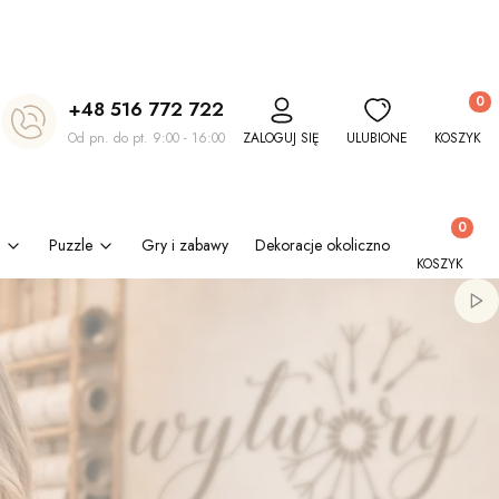
Produkt
+48 516 772 722
Od pn. do pt. 9:00 - 16:00
ZALOGUJ SIĘ
ULUBIONE
KOSZYK
Produkty w
Puzzle
Gry i zabawy
Dekoracje okolicznościowe
Kl
KOSZYK
Włą