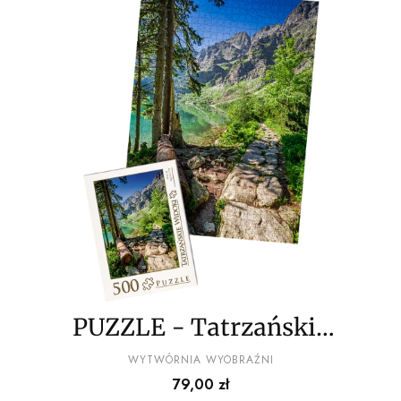
PUZZLE - Tatrzańskie
widoki wz2 - z
PRODUCENT
WYTWÓRNIA WYOBRAŹNI
Cena
79,00 zł
pudełkiem