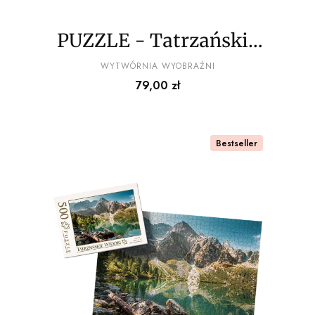
PUZZLE - Tatrzańskie
widoki wz4 - z
PRODUCENT
WYTWÓRNIA WYOBRAŹNI
Cena
79,00 zł
pudełkiem
Bestseller