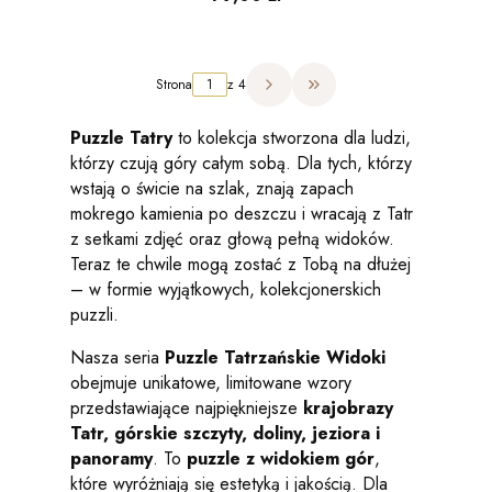
pudełkiem
Strona
z 4
Przejdź do ostatniej strony 
Puzzle Tatry
to kolekcja stworzona dla ludzi,
którzy czują góry całym sobą. Dla tych, którzy
wstają o świcie na szlak, znają zapach
mokrego kamienia po deszczu i wracają z Tatr
z setkami zdjęć oraz głową pełną widoków.
Teraz te chwile mogą zostać z Tobą na dłużej
– w formie wyjątkowych, kolekcjonerskich
puzzli.
Nasza seria
Puzzle Tatrzańskie Widoki
obejmuje unikatowe, limitowane wzory
przedstawiające najpiękniejsze
krajobrazy
Tatr, górskie szczyty, doliny, jeziora i
panoramy
. To
puzzle z widokiem gór
,
które wyróżniają się estetyką i jakością. Dla