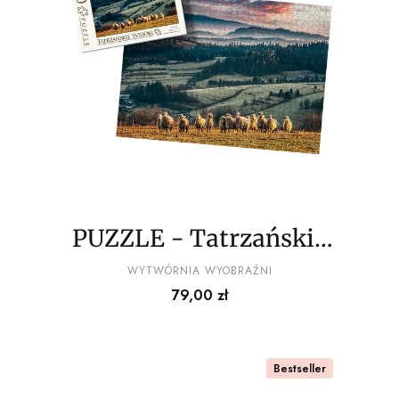
PUZZLE - Tatrzańskie
widoki wz7 - z
PRODUCENT
WYTWÓRNIA WYOBRAŹNI
Cena
79,00 zł
pudełkiem
Bestseller