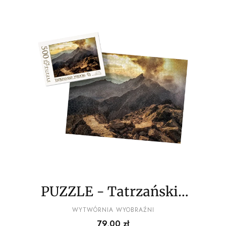
PUZZLE - Tatrzańskie
widoki wz14 - z
PRODUCENT
WYTWÓRNIA WYOBRAŹNI
Cena
79,00 zł