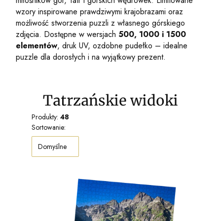
miłośników gór, Tatr i górskich wędrówek. Limitowane
wzory inspirowane prawdziwymi krajobrazami oraz
możliwość stworzenia puzzli z własnego górskiego
zdjęcia. Dostępne w wersjach
500, 1000 i 1500
elementów
, druk UV, ozdobne pudełko – idealne
puzzle dla dorosłych i na wyjątkowy prezent.
Tatrzańskie widoki
Produkty:
48
Lista produktów
Sortowanie:
Domyślne