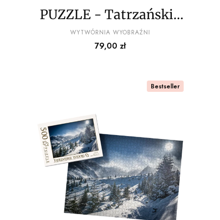
PUZZLE - Tatrzańskie
widoki wz9 - z
PRODUCENT
WYTWÓRNIA WYOBRAŹNI
Cena
79,00 zł
pudełkiem
Bestseller