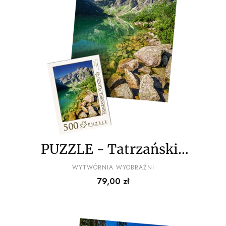
PUZZLE - Tatrzańskie
widoki wz1 - z
PRODUCENT
WYTWÓRNIA WYOBRAŹNI
Cena
79,00 zł
pudełkiem