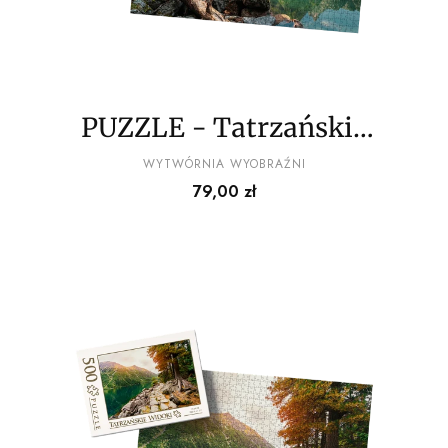
PUZZLE - Tatrzańskie
widoki wz5 - z
PRODUCENT
WYTWÓRNIA WYOBRAŹNI
Cena
79,00 zł
pudełkiem