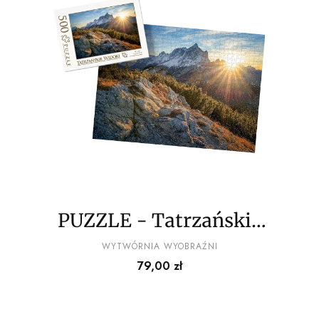
PUZZLE - Tatrzańskie
widoki wz13 - z
PRODUCENT
WYTWÓRNIA WYOBRAŹNI
Cena
79,00 zł
pudełkiem