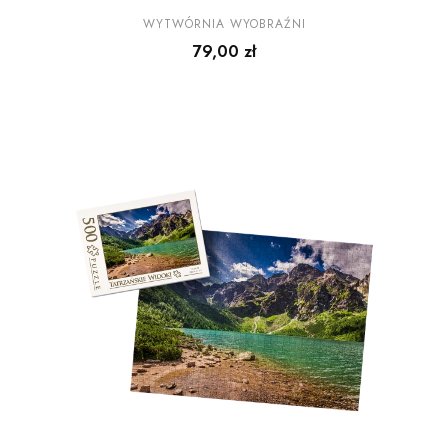
widoki wz3 - z
PRODUCENT
WYTWÓRNIA WYOBRAŹNI
Cena
79,00 zł
pudełkiem