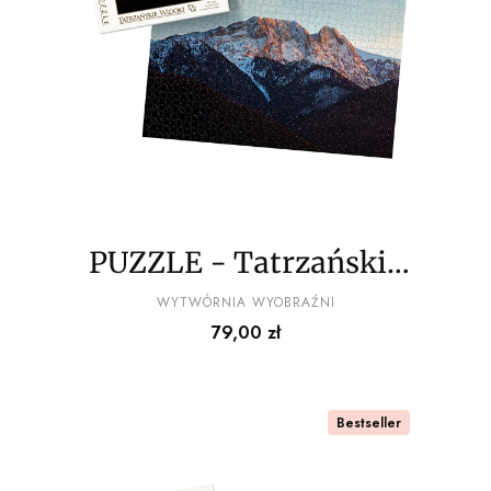
PUZZLE - Tatrzańskie
widoki wz12 - z
PRODUCENT
WYTWÓRNIA WYOBRAŹNI
Cena
79,00 zł
pudełkiem
Bestseller