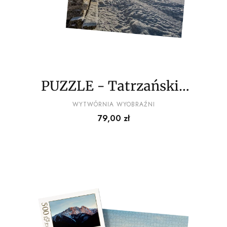
PUZZLE - Tatrzańskie
widoki wz11 - z
PRODUCENT
WYTWÓRNIA WYOBRAŹNI
Cena
79,00 zł
pudełkiem