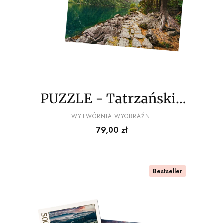
PUZZLE - Tatrzańskie
widoki wz6 - z
PRODUCENT
WYTWÓRNIA WYOBRAŹNI
Cena
79,00 zł
pudełkiem
Bestseller