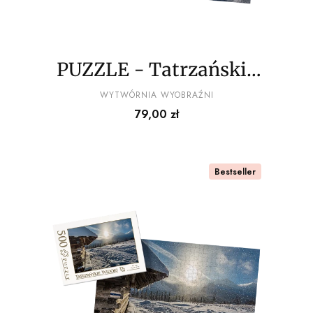
PUZZLE - Tatrzańskie
widoki wz10 - z
PRODUCENT
WYTWÓRNIA WYOBRAŹNI
Cena
79,00 zł
pudełkiem
Bestseller