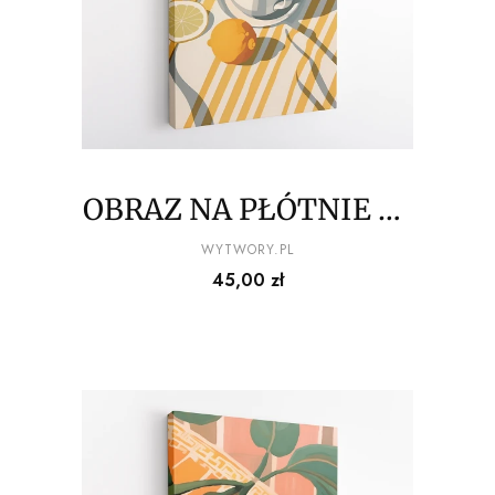
OBRAZ NA PŁÓTNIE La
Dolce Vita - Espresso z
PRODUCENT
WYTWORY.PL
Cena
45,00 zł
cytrynami na
pasiastym obrusie