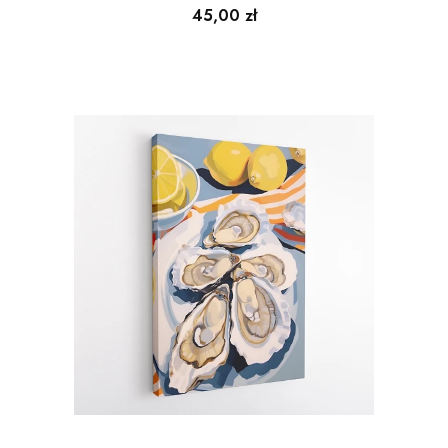
Cena
45,00 zł
cytrynami na błękitnej
kratce