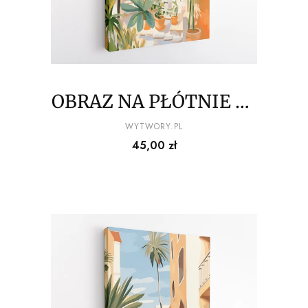
OBRAZ NA PŁÓTNIE La
Dolce Vita - Słoneczne
PRODUCENT
WYTWORY.PL
Cena
45,00 zł
balkony wśród palm