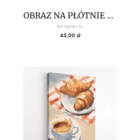
OBRAZ NA PŁÓTNIE La
Dolce Vita -
PRODUCENT
WYTWORY.PL
Cena
45,00 zł
Nadmorski dom wśród
palm