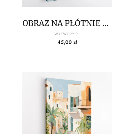
OBRAZ NA PŁÓTNIE La
Dolce Vita - Willa z
PRODUCENT
WYTWORY.PL
Cena
45,00 zł
basenem pod palmami