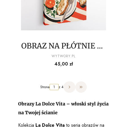
OBRAZ NA PŁÓTNIE La
Dolce Vita - Grzanki z
PRODUCENT
WYTWORY.PL
Cena
45,00 zł
pomidorem przy
kieliszku wina
Strona
z 4
Przejdź do ostatniej strony 
Obrazy La Dolce Vita – włoski styl życia
na Twojej ścianie
Kolekcja
La Dolce Vita
to seria obrazów na