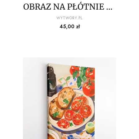
OBRAZ NA PŁÓTNIE La
Dolce Vita - Ostrygi z
PRODUCENT
WYTWORY.PL
Cena
45,00 zł
cytrynami na letnim
stole