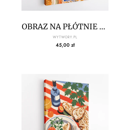
OBRAZ NA PŁÓTNIE La
Dolce Vita - Bruschetta
PRODUCENT
WYTWORY.PL
Cena
45,00 zł
ze świeżymi
pomidorami