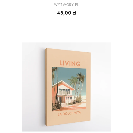
Dolce Vita - Cytrynowy
PRODUCENT
WYTWORY.PL
Cena
45,00 zł
dziedziniec w Sorrento