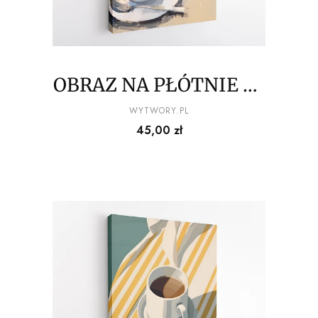
OBRAZ NA PŁÓTNIE La
Dolce Vita - Espresso i
PRODUCENT
WYTWORY.PL
Cena
45,00 zł
croissanty na
kraciastym obrusie