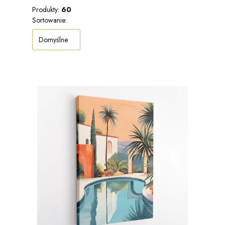
Produkty:
60
Lista produktów
Sortowanie:
Domyślne