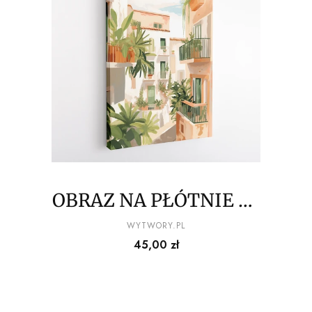
OBRAZ NA PŁÓTNIE La
Dolce Vita - Białe
PRODUCENT
WYTWORY.PL
Cena
45,00 zł
kamienice z zielonymi
balkonami