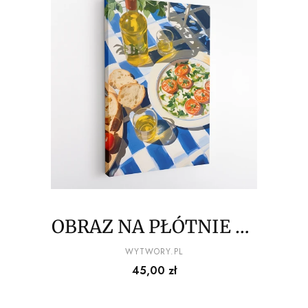
OBRAZ NA PŁÓTNIE La
Dolce Vita - Caprese z
PRODUCENT
WYTWORY.PL
Cena
45,00 zł
pieczywem i białym
winem