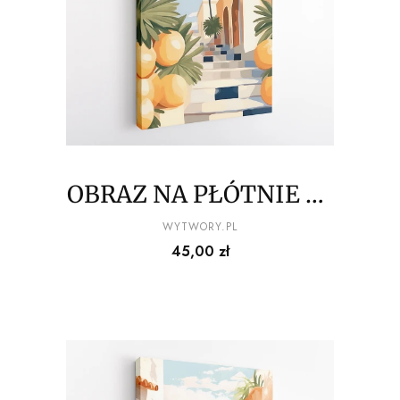
OBRAZ NA PŁÓTNIE La
Dolce Vita - Cytrusowa
PRODUCENT
WYTWORY.PL
Cena
45,00 zł
uliczka pod wysoką
palmą