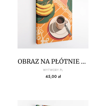
OBRAZ NA PŁÓTNIE La
Dolce Vita - Poranna
PRODUCENT
WYTWORY.PL
Cena
45,00 zł
kawa z kiścią bananów