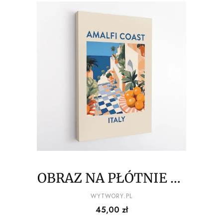
OBRAZ NA PŁÓTNIE La
Dolce Vita - Taras z
PRODUCENT
WYTWORY.PL
Cena
45,00 zł
widokiem na Wybrzeże