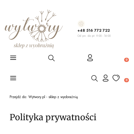
+48 516 772 722
Od pn. do pt. 9:00 - 16:00
Otwórz wyszukiwarkę
Produ
Otwórz wyszukiwarkę
Produ
Przejdź do:
Wytwory.pl - sklep z wyobraźnią
Polityka prywatności