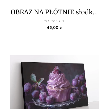
OBRAZ NA PŁÓTNIE słodkie
babeczki wz2
PRODUCENT
WYTWORY.PL
Cena
45,00 zł