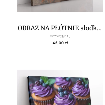
OBRAZ NA PŁÓTNIE słodkie
babeczki wz4
PRODUCENT
WYTWORY.PL
Cena
45,00 zł