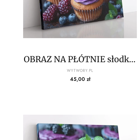
OBRAZ NA PŁÓTNIE słodkie
babeczki wz7
PRODUCENT
WYTWORY.PL
Cena
45,00 zł