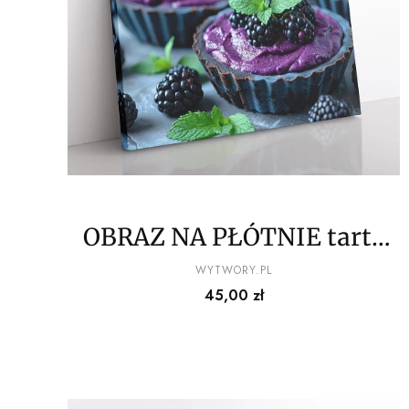
OBRAZ NA PŁÓTNIE tarta
owocowa wz1
PRODUCENT
WYTWORY.PL
Cena
45,00 zł