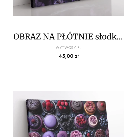
OBRAZ NA PŁÓTNIE słodkie
babeczki wz5
PRODUCENT
WYTWORY.PL
Cena
45,00 zł