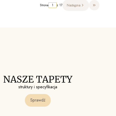
Następna
Strona
z 17
Przejdź do ost
NASZE TAPETY
struktury i specyfikacja
Sprawdź