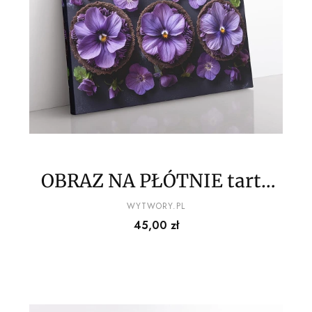
OBRAZ NA PŁÓTNIE tarta
owocowa wz2
PRODUCENT
WYTWORY.PL
Cena
45,00 zł