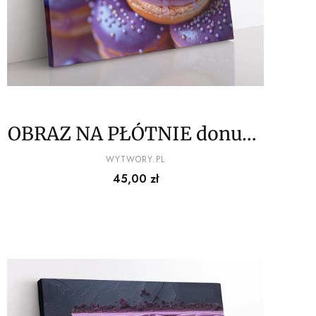
OBRAZ NA PŁÓTNIE donut z
lukrem wz1
PRODUCENT
WYTWORY.PL
Cena
45,00 zł