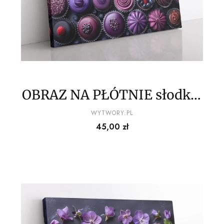
OBRAZ NA PŁÓTNIE słodkie
babeczki wz8
PRODUCENT
WYTWORY.PL
Cena
45,00 zł