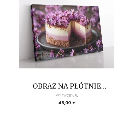
OBRAZ NA PŁÓTNIE
owocowy przysmak wz2
PRODUCENT
WYTWORY.PL
Cena
45,00 zł