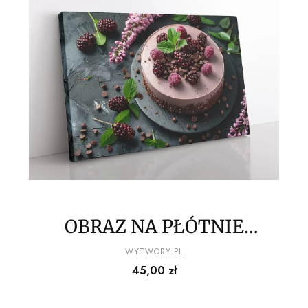
OBRAZ NA PŁÓTNIE
owocowy przysmak wz3
PRODUCENT
WYTWORY.PL
Cena
45,00 zł