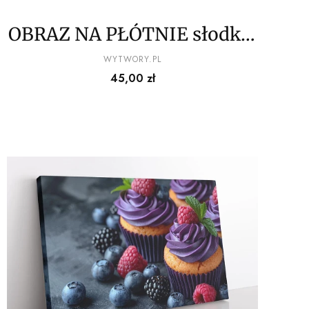
OBRAZ NA PŁÓTNIE słodkie
babeczki wz3
PRODUCENT
WYTWORY.PL
Cena
45,00 zł