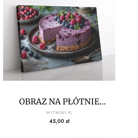
OBRAZ NA PŁÓTNIE
owocowy przysmak wz4
PRODUCENT
WYTWORY.PL
Cena
45,00 zł