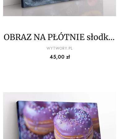
OBRAZ NA PŁÓTNIE słodkie
babeczki wz6
PRODUCENT
WYTWORY.PL
Cena
45,00 zł