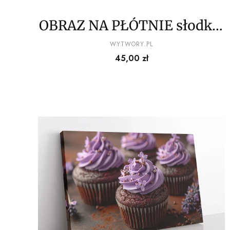
OBRAZ NA PŁÓTNIE słodkie
babeczki wz1
PRODUCENT
WYTWORY.PL
Cena
45,00 zł