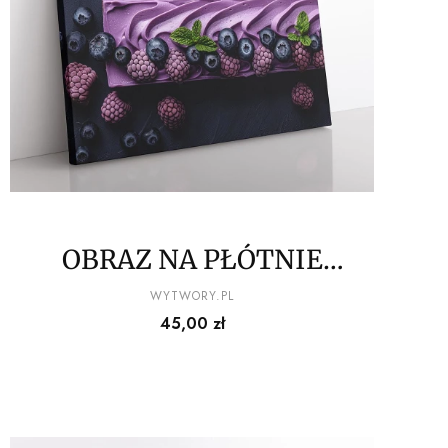
OBRAZ NA PŁÓTNIE
owocowy przysmak wz1
PRODUCENT
WYTWORY.PL
Cena
45,00 zł