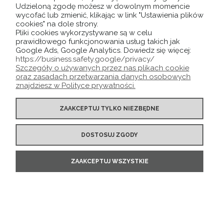
Udzieloną zgodę możesz w dowolnym momencie
wycofać lub zmienić, klikając w link "Ustawienia plików
cookies" na dole strony.
Pliki cookies wykorzystywane są w celu
prawidłowego funkcjonowania usług takich jak
Google Ads, Google Analytics. Dowiedz się więcej:
https://business.safety.google/privacy/
Szczegóły o używanych przez nas plikach cookie
oraz zasadach przetwarzania danych osobowych
znajdziesz w Polityce prywatności.
ZAAKCEPTUJ TYLKO NIEZBĘDNE
DOSTOSUJ ZGODY
Obrazy na płótnie - TRYPTYK 60x120 malowane
kwiaty wz2
ZAAKCEPTUJ WSZYSTKIE
149,00 zł
DO KOSZYKA