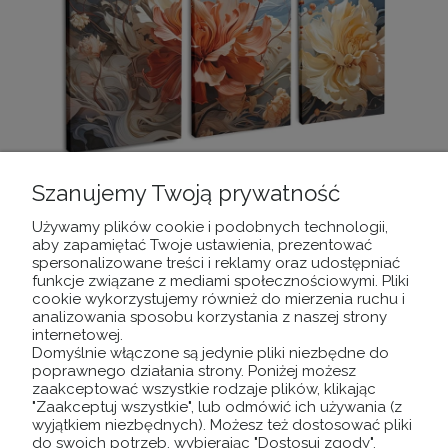
Szanujemy Twoją prywatność
Obrazy na płótnie - TRYPTYK 60x120 malowane
Używamy plików cookie i podobnych technologii,
kwiaty wz1
aby zapamiętać Twoje ustawienia, prezentować
spersonalizowane treści i reklamy oraz udostępniać
149,00 zł
funkcje związane z mediami społecznościowymi. Pliki
cookie wykorzystujemy również do mierzenia ruchu i
analizowania sposobu korzystania z naszej strony
DO KOSZYKA
internetowej.
Domyślnie włączone są jedynie pliki niezbędne do
poprawnego działania strony. Poniżej możesz
zaakceptować wszystkie rodzaje plików, klikając
"Zaakceptuj wszystkie", lub odmówić ich używania (z
wyjątkiem niezbędnych). Możesz też dostosować pliki
do swoich potrzeb, wybierając "Dostosuj zgody".