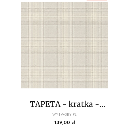
TAPETA - kratka -
odcienie jasnego
PRODUCENT
WYTWORY.PL
Cena
139,00 zł
szarego i eqri