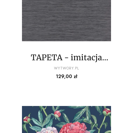
TAPETA - imitacja
drewna - odcienie
PRODUCENT
WYTWORY.PL
Cena
129,00 zł
ciemnego szarego