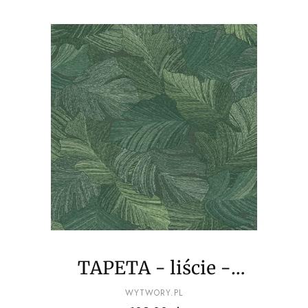
TAPETA - liście -
odcienie zielonego
PRODUCENT
WYTWORY.PL