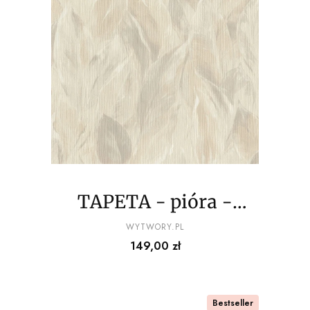
TAPETA - pióra -
odcienie szarego i eqri
PRODUCENT
WYTWORY.PL
Cena
149,00 zł
Bestseller