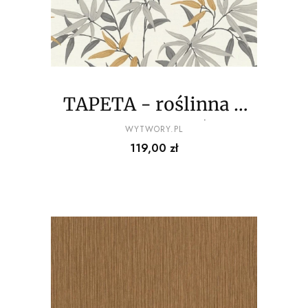
TAPETA - roślinna -
odcienie szarości z
PRODUCENT
WYTWORY.PL
Cena
119,00 zł
żółtym