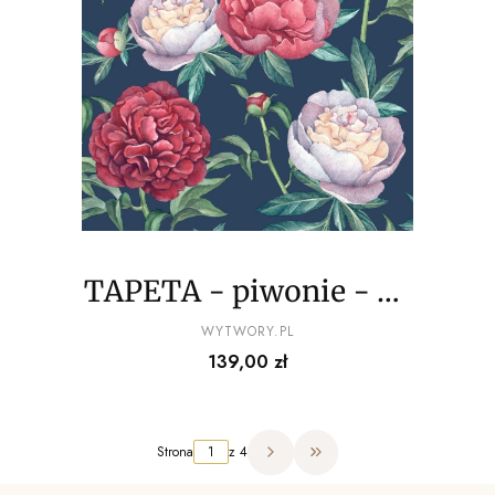
TAPETA - piwonie - na
czarnym tle
PRODUCENT
WYTWORY.PL
Cena
139,00 zł
Strona
z 4
Przejdź do ostatniej strony 