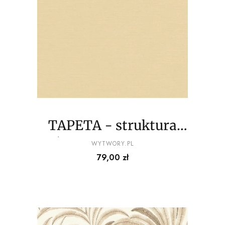
TAPETA - struktura
płótna - odcienie beżu
PRODUCENT
WYTWORY.PL
Cena
79,00 zł