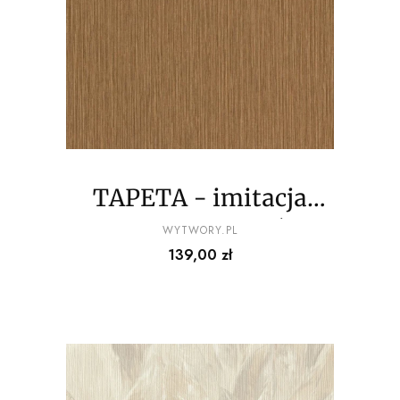
TAPETA - imitacja
prążkowanego płótna
PRODUCENT
WYTWORY.PL
Cena
139,00 zł
- odcienie brązu