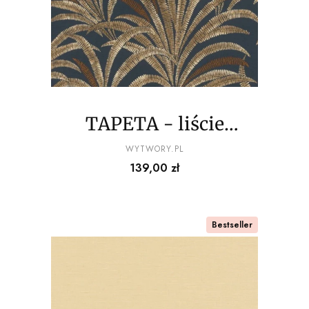
TAPETA - liście
palmowe - na
PRODUCENT
WYTWORY.PL
Cena
139,00 zł
granatowym tle
Bestseller