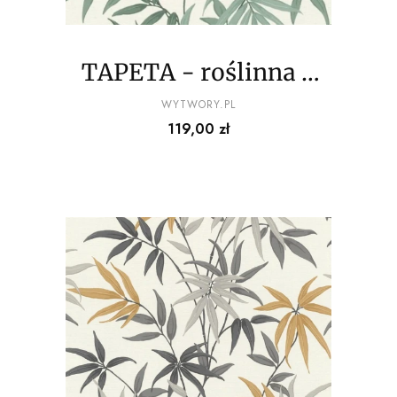
TAPETA - roślinna -
odcienie zielonego
PRODUCENT
WYTWORY.PL
Cena
119,00 zł