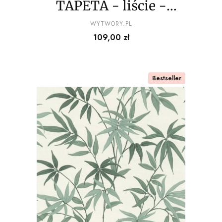
TAPETA - liście -
odcienie niebieskiego
PRODUCENT
WYTWORY.PL
Cena
109,00 zł
Bestseller