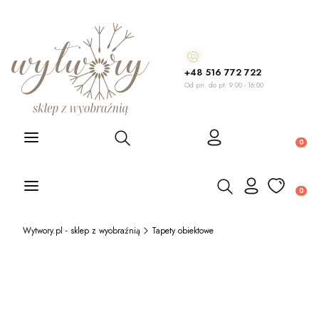
+48 516 772 722
Od pn. do pt. 9:00 - 16:00
Otwórz wyszukiwarkę
Produ
Otwórz wyszukiwarkę
Produ
Wytwory.pl - sklep z wyobraźnią
Tapety obiektowe