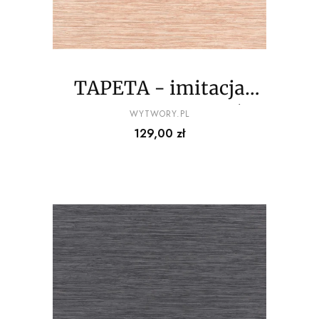
TAPETA - imitacja
drewna - odcienie różu
PRODUCENT
WYTWORY.PL
Cena
129,00 zł