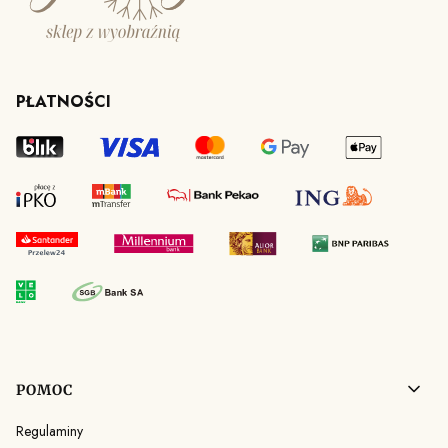
PŁATNOŚCI
Linki w stopce
POMOC
Regulaminy