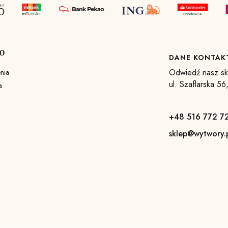
O
DANE KONTA
Odwiedź nasz skl
nia
ul. Szaflarska 5
a
+48 516 772 7
sklep@wytwory.