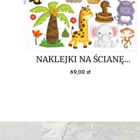
NAKLEJKI NA ŚCIANĘ
zwierzątka dżungla, safari
Cena
69,00 zł
100x100cm