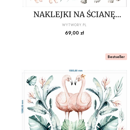
NAKLEJKI NA ŚCIANĘ
zwierzęta z dżungli
PRODUCENT
WYTWORY.PL
Cena
69,00 zł
100x100cm
Bestseller