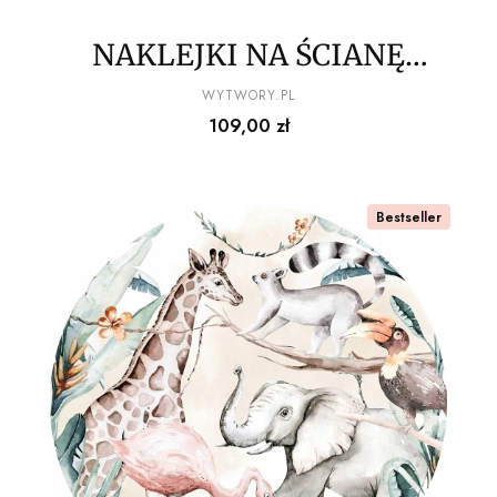
NAKLEJKI NA ŚCIANĘ
zwierzęta z dżungli wz1
PRODUCENT
WYTWORY.PL
Cena
109,00 zł
150x100cm
Bestseller