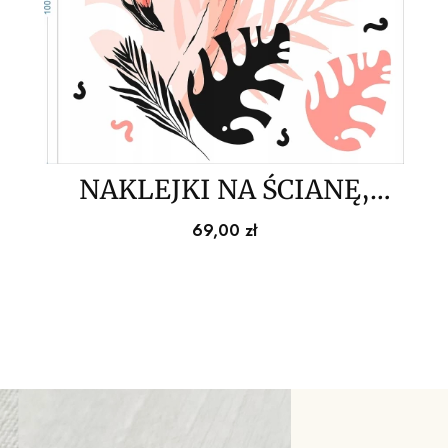
NAKLEJKI NA ŚCIANĘ,
flaming tropikal 100x100cm
Cena
69,00 zł