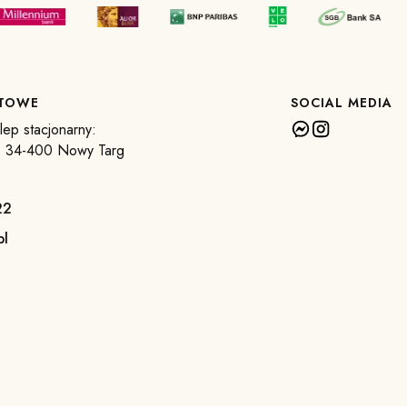
KTOWE
SOCIAL MEDIA
ep stacjonarny:
6, 34-400 Nowy Targ
22
pl