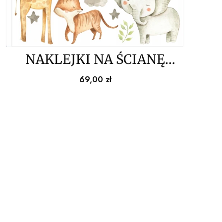
NAKLEJKI NA ŚCIANĘ
zwierzątka safari, dżungla
Cena
69,00 zł
100x100cm