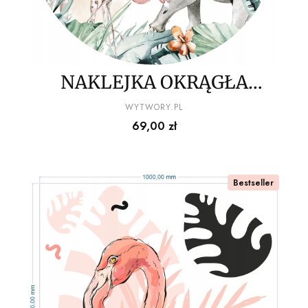
NAKLEJKA OKRĄGŁA
dżungla
PRODUCENT
WYTWORY.PL
Cena
69,00 zł
Bestseller