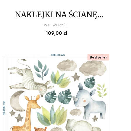
NAKLEJKI NA ŚCIANĘ
zwierzęta z dżungli wz2
PRODUCENT
WYTWORY.PL
Cena
109,00 zł
150x100cm
Bestseller