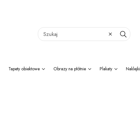
Wyczyść
Szukaj
Tapety obiektowe
Obrazy na płótnie
Plakaty
Naklejki