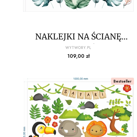
NAKLEJKI NA ŚCIANĘ
flamingi w liściach
PRODUCENT
WYTWORY.PL
Cena
109,00 zł
150x100cm
Bestseller