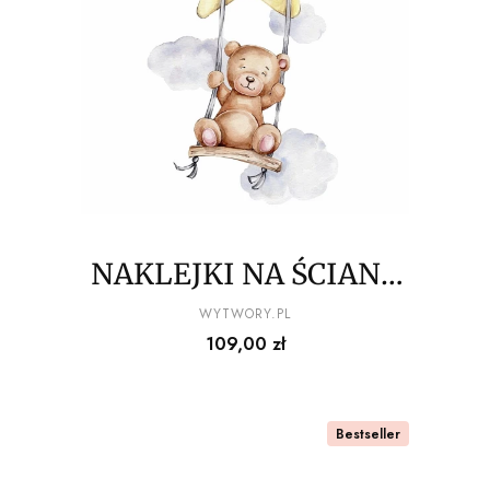
NAKLEJKI NA ŚCIANĘ
misiowe figle migle
PRODUCENT
WYTWORY.PL
Cena
109,00 zł
100x150cm wz1
Bestseller