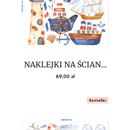
NAKLEJKI NA ŚCIANĘ
statki na morzu
Cena
69,00 zł
100x100cm
Bestseller