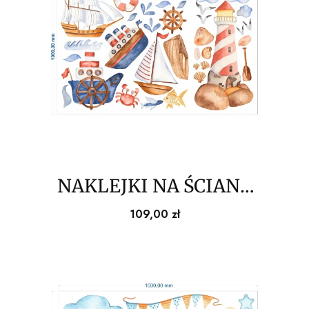
NAKLEJKI NA ŚCIANĘ
statki na morzu
Cena
109,00 zł
150x100cm