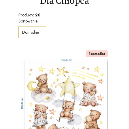
Dla Chłopca
Produkty:
20
Lista produktów
Sortowanie:
Domyślne
Bestseller