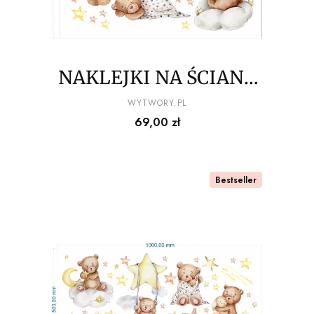
NAKLEJKI NA ŚCIANĘ
misiowe figle migle
PRODUCENT
WYTWORY.PL
Cena
69,00 zł
100x100cm
Bestseller