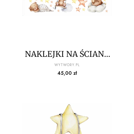
NAKLEJKI NA ŚCIANĘ
misiowe figle migle
PRODUCENT
WYTWORY.PL
Cena
45,00 zł
100x50cm