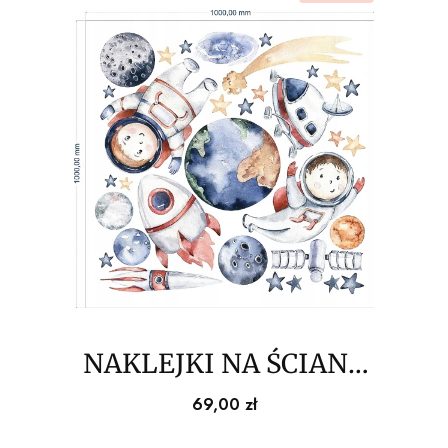
NAKLEJKI NA ŚCIANĘ
ale kosmos, układ
Cena
69,00 zł
planety 100cm