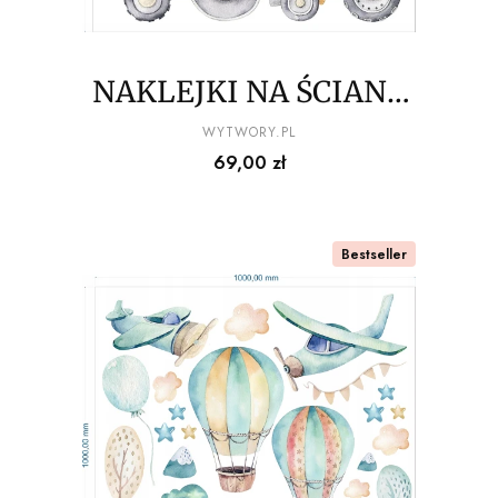
NAKLEJKI NA ŚCIANĘ
plac budowy
PRODUCENT
WYTWORY.PL
Cena
69,00 zł
100x100cm
Bestseller