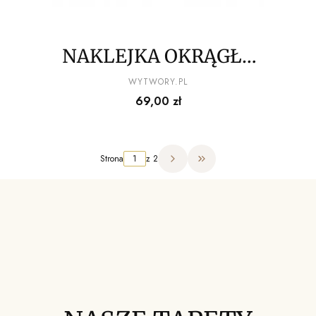
NAKLEJKA OKRĄGŁA
księżyc
PRODUCENT
WYTWORY.PL
Cena
69,00 zł
Strona
z 2
Przejdź do ostatniej strony 