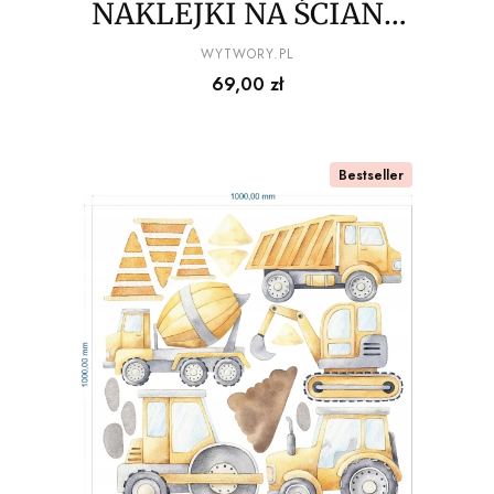
NAKLEJKI NA ŚCIANĘ
chmurki i gwiazdki
PRODUCENT
WYTWORY.PL
Cena
69,00 zł
100x100cm
Bestseller