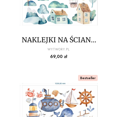
NAKLEJKI NA ŚCIANĘ
podniebne loty
PRODUCENT
WYTWORY.PL
Cena
69,00 zł
100x100cm
Bestseller