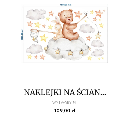
NAKLEJKI NA ŚCIANĘ
misiowe figle migle
PRODUCENT
WYTWORY.PL
Cena
109,00 zł
100x150cm wz2