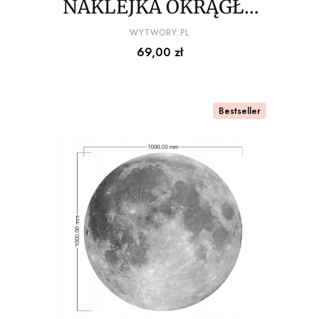
NAKLEJKA OKRĄGŁA
ale kosmos
PRODUCENT
WYTWORY.PL
Cena
69,00 zł
Bestseller