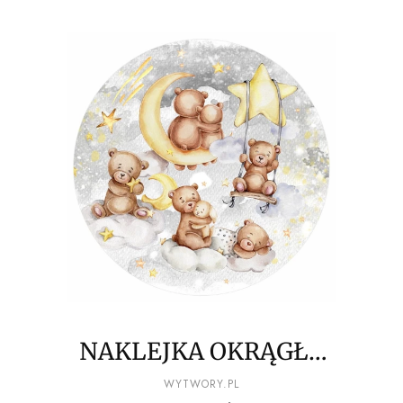
NAKLEJKA OKRĄGŁA
misiowe figle migle
PRODUCENT
WYTWORY.PL