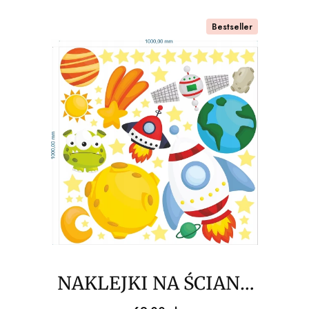
Bestseller
NAKLEJKI NA ŚCIANĘ
kosmos, gwiazdy,