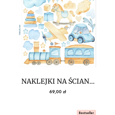
NAKLEJKI NA ŚCIANĘ
transport air
Cena
69,00 zł
100x100cm
Bestseller