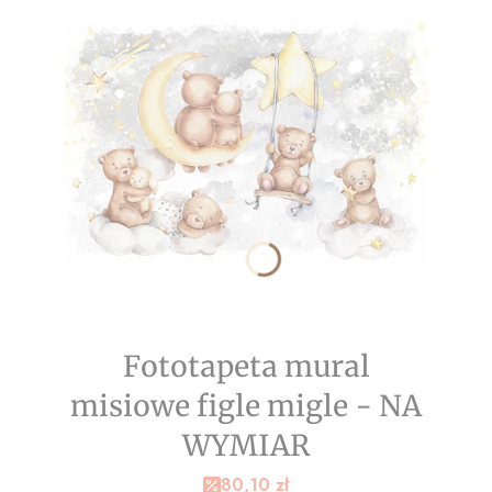
Fototapeta mural
misiowe figle migle - NA
WYMIAR
Cena promocyjna
80,10 zł