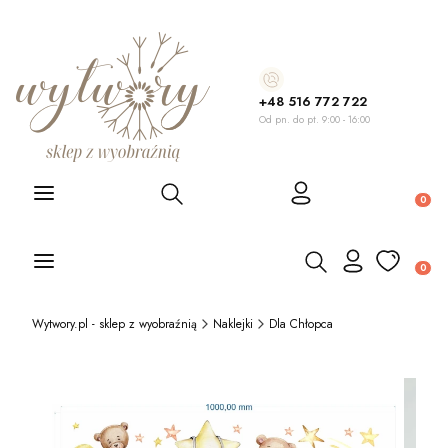
+48 516 772 722
Od pn. do pt. 9:00 - 16:00
Otwórz wyszukiwarkę
Produ
Otwórz wyszukiwarkę
Produ
Wytwory.pl - sklep z wyobraźnią
Naklejki
Dla Chłopca