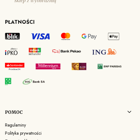
PŁATNOŚCI
Linki w stopce
POMOC
Regulaminy
Polityka prywatności