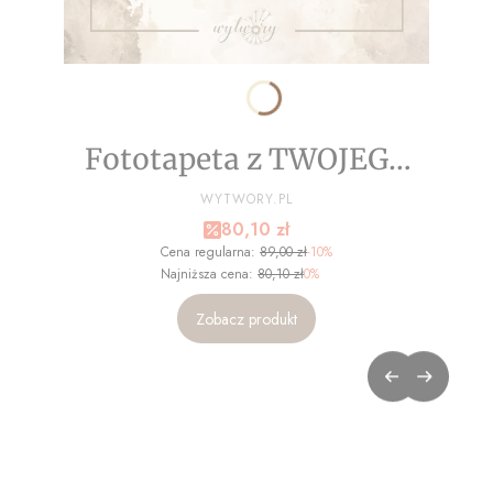
Fototapeta z TWOJEGO
ZDJĘCIA - NA WYMIAR
PRODUCENT
WYTWORY.PL
Cena promocyjna
80,10 zł
Cena regularna:
89,00 zł
-10%
Najniższa cena:
80,10 zł
0%
Zobacz produkt