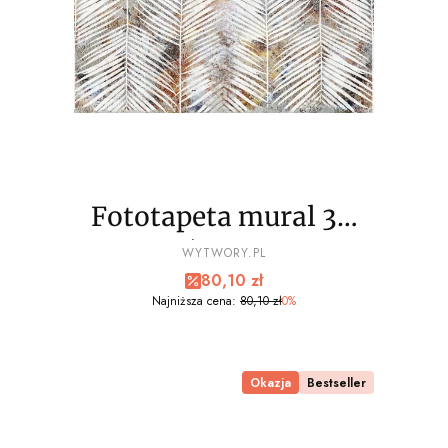
Fototapeta mural 3D
palmy liście wz10 - NA
PRODUCENT
WYTWORY.PL
Cena promocyjna
80,10 zł
WYMIAR
Najniższa cena:
80,10 zł
0%
Okazja
Bestseller