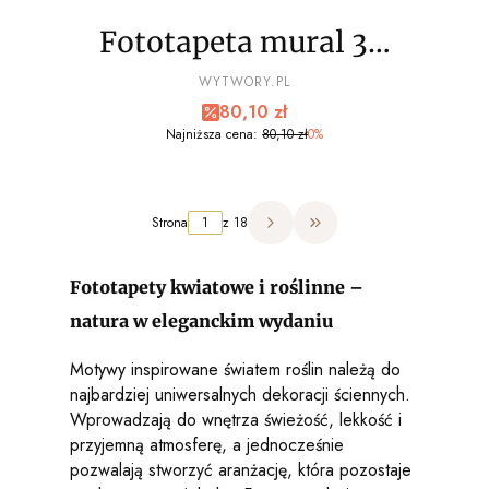
Fototapeta mural 3D
palmy, kolory dżungli
PRODUCENT
WYTWORY.PL
Cena promocyjna
80,10 zł
wz2 - NA WYMIAR
Najniższa cena:
80,10 zł
0%
Strona
z 18
Przejdź do ostatniej strony
Fototapety kwiatowe i roślinne –
natura w eleganckim wydaniu
Motywy inspirowane światem roślin należą do
najbardziej uniwersalnych dekoracji ściennych.
Wprowadzają do wnętrza świeżość, lekkość i
przyjemną atmosferę, a jednocześnie
pozwalają stworzyć aranżację, która pozostaje