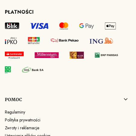
PŁATNOŚCI
Linki w stopce
POMOC
Regulaminy
Polityka prywatności
Zwroty i reklamacje
Ustawienia plików cookies