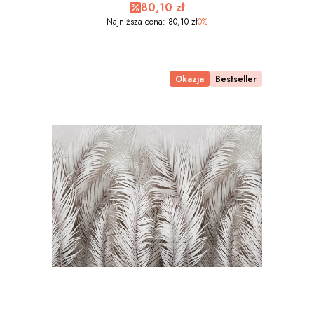
Cena promocyjna
80,10 zł
WYMIAR
Najniższa cena:
80,10 zł
0%
Okazja
Bestseller