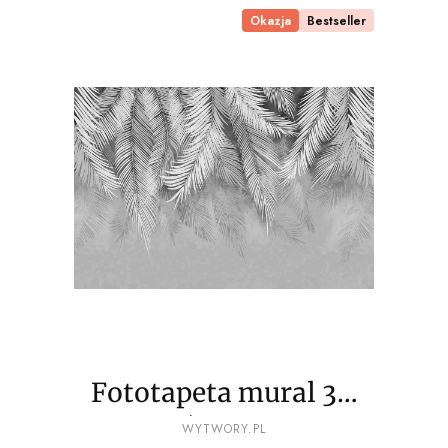
Okazja
Bestseller
Fototapeta mural 3D
palmy liście wz2a - NA
PRODUCENT
WYTWORY.PL