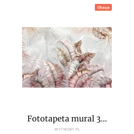
Okazja
Fototapeta mural 3D
palmy, kolory dżungli
PRODUCENT
WYTWORY.PL