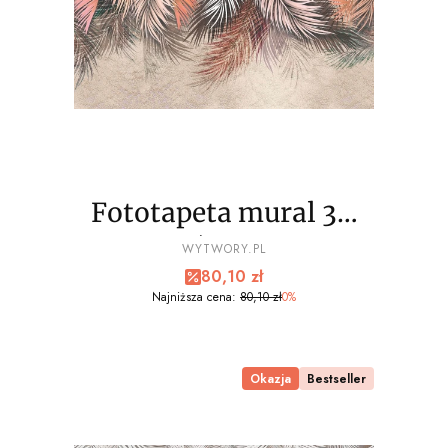
Fototapeta mural 3D
palmy liście wz1 - NA
PRODUCENT
WYTWORY.PL
Cena promocyjna
80,10 zł
WYMIAR
Najniższa cena:
80,10 zł
0%
Okazja
Bestseller