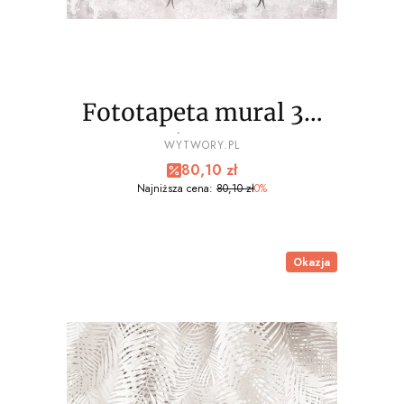
Fototapeta mural 3D
palmy liście wz4 - NA
PRODUCENT
WYTWORY.PL
Cena promocyjna
80,10 zł
WYMIAR
Najniższa cena:
80,10 zł
0%
Okazja