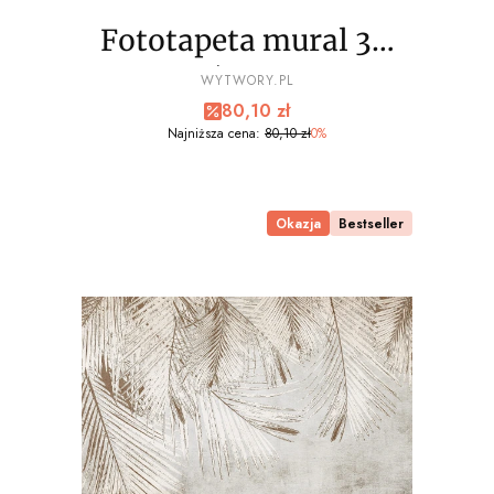
Fototapeta mural 3D
palmy liście wz8 - NA
PRODUCENT
WYTWORY.PL
Cena promocyjna
80,10 zł
WYMIAR
Najniższa cena:
80,10 zł
0%
Okazja
Bestseller