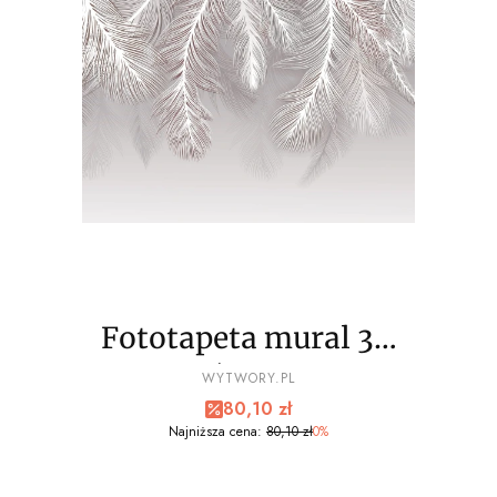
Fototapeta mural 3D
palmy liście wz6 - NA
PRODUCENT
WYTWORY.PL
Cena promocyjna
80,10 zł
WYMIAR
Najniższa cena:
80,10 zł
0%