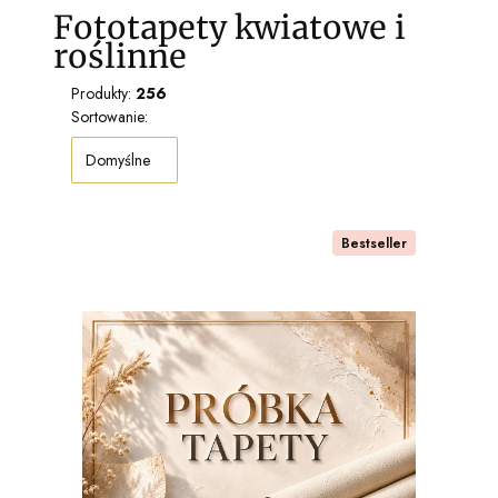
Fototapety kwiatowe i
roślinne
Produkty:
256
Lista produktów
Sortowanie:
Domyślne
Bestseller