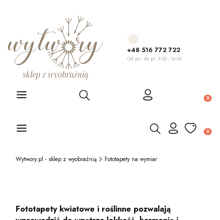
+48 516 772 722
Od pn. do pt. 9:00 - 16:00
Otwórz wyszukiwarkę
Produ
Otwórz wyszukiwarkę
Produ
Wytwory.pl - sklep z wyobraźnią
Fototapety na wymiar
Fototapety kwiatowe i roślinne pozwalają