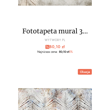
Fototapeta mural 3D
palmy liście wz9 - NA
PRODUCENT
WYTWORY.PL
Cena promocyjna
80,10 zł
WYMIAR
Najniższa cena:
80,10 zł
0%
Okazja