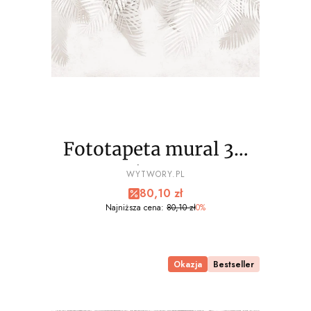
Fototapeta mural 3D
palmy liście wz5 - NA
PRODUCENT
WYTWORY.PL
Cena promocyjna
80,10 zł
WYMIAR
Najniższa cena:
80,10 zł
0%
Okazja
Bestseller