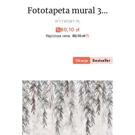
Fototapeta mural 3D
palmy liście wz3 - NA
PRODUCENT
WYTWORY.PL
Cena promocyjna
80,10 zł
WYMIAR
Najniższa cena:
80,10 zł
0%
Okazja
Bestseller