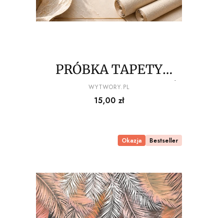
PRÓBKA TAPETY
100x20 cm – sprawdź
PRODUCENT
WYTWORY.PL
Cena
15,00 zł
kolor i strukturę przed
zakupem
Okazja
Bestseller