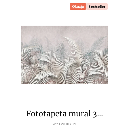
Okazja
Bestseller
Fototapeta mural 3D
palmy liście wz7 - NA
PRODUCENT
WYTWORY.PL