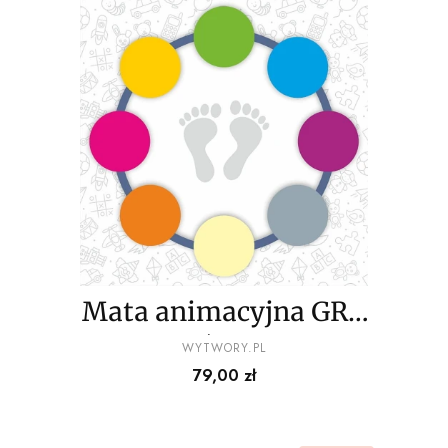
Mata animacyjna GRA
XXL naśladuj ruch
PRODUCENT
WYTWORY.PL
Cena
79,00 zł
80x80cm