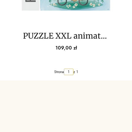
PUZZLE XXL animator
przedszkole 16 plansz
Cena
109,00 zł
Strona
z 1