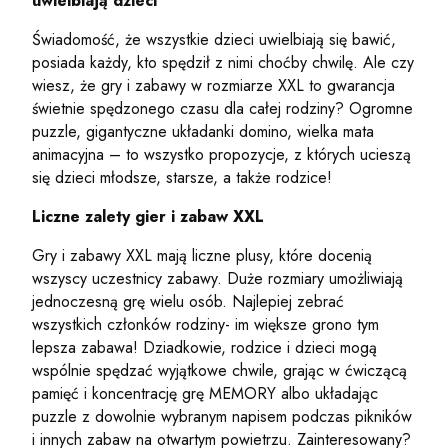
uwielbiają dzieci
Świadomość, że wszystkie dzieci uwielbiają się bawić,
posiada każdy, kto spędził z nimi choćby chwilę. Ale czy
wiesz, że gry i zabawy w rozmiarze XXL to gwarancja
świetnie spędzonego czasu dla całej rodziny? Ogromne
puzzle, gigantyczne układanki domino, wielka mata
animacyjna – to wszystko propozycje, z których ucieszą
się dzieci młodsze, starsze, a także rodzice!
Liczne zalety gier i zabaw XXL
Gry i zabawy XXL mają liczne plusy, które docenią
wszyscy uczestnicy zabawy. Duże rozmiary umożliwiają
jednoczesną grę wielu osób. Najlepiej zebrać
wszystkich członków rodziny- im większe grono tym
lepsza zabawa! Dziadkowie, rodzice i dzieci mogą
wspólnie spędzać wyjątkowe chwile, grając w ćwiczącą
pamięć i koncentrację grę MEMORY albo układając
puzzle z dowolnie wybranym napisem podczas pikników
i innych zabaw na otwartym powietrzu. Zainteresowany?