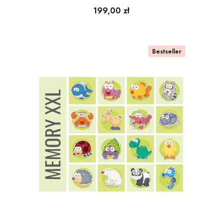
PLANSZOWA
Cena
199,00 zł
200x150cm
Bestseller