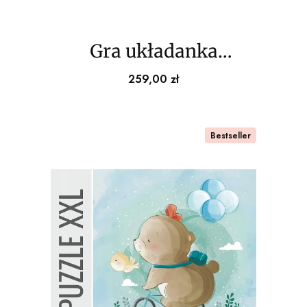
Gra układanka
DOMINO XXL 28
Cena
259,00 zł
plansz 36x18cm
Bestseller