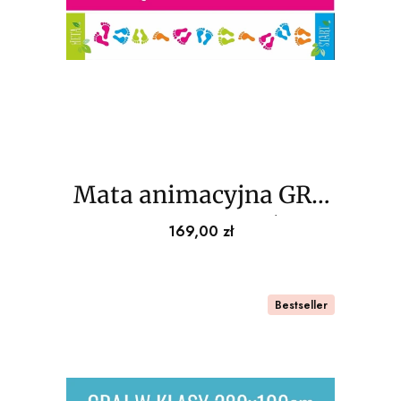
Mata animacyjna GRA
XXL skaczące stópki
Cena
169,00 zł
400x70cm
Bestseller