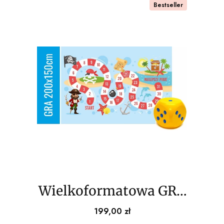
Bestseller
Wielkoformatowa GRA
PLANSZOWA Ahoj
Cena
199,00 zł