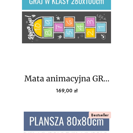
Mata animacyjna GRA
W KLASY XXL
Cena
169,00 zł
100x280cm
Bestseller