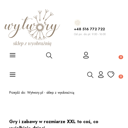
+48 516 772 722
Od pn. do pt. 9:00 - 16:00
Otwórz wyszukiwarkę
Produ
Otwórz wyszukiwarkę
Produ
Przejdź do:
Wytwory.pl - sklep z wyobraźnią
Gry i zabawy w rozmiarze XXL to coś, co