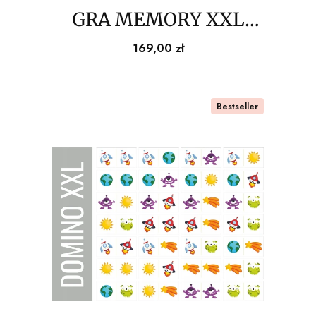
GRA MEMORY XXL
animator 32 plansze
Cena
169,00 zł
Bestseller