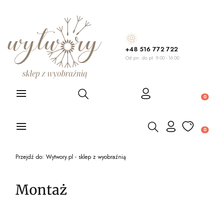
+48 516 772 722
Od pn. do pt. 9:00 - 16:00
Otwórz wyszukiwarkę
Produ
Otwórz wyszukiwarkę
Produ
Przejdź do:
Wytwory.pl - sklep z wyobraźnią
Montaż