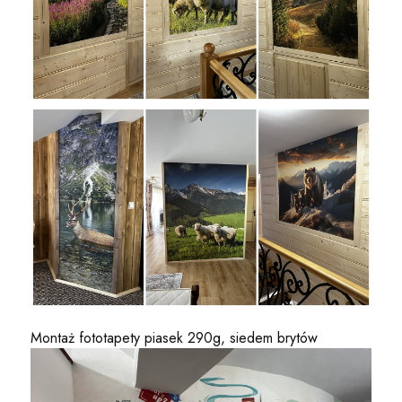
Montaż fototapety piasek 290g, siedem brytów