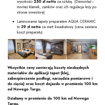
wysokości
250 zł
netto
za sztukę. (Demontaż i
montaż klamek, zamków oraz ich regulacja leży po
stronie inwestora).
Laminowanie tapety preparatem AQUA CERAMIC
to
39 zł
netto
za metr kwadratowy (cena zawiera
koszt preparatu).
Wszystkie ceny zawierają koszty niezbędnych
materiałów do aplikacji tapet (klej,
zabezpieczenie podłogi, narzędzia pomiarowe i
do cięcia) oraz koszt dojazdu w promieniu 100 km
od Nowego Targu.
Działamy w promieniu do 100 km od Nowego
Targu.