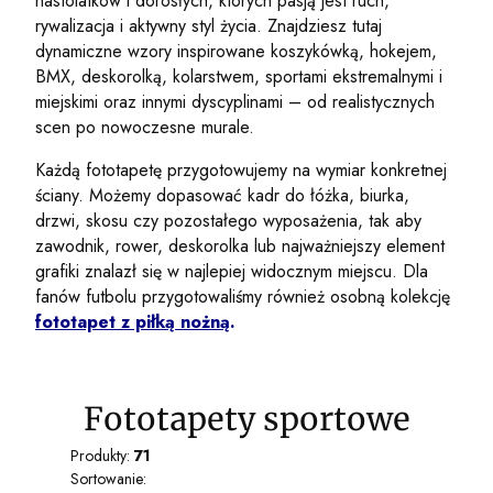
nastolatków i dorosłych, których pasją jest ruch,
rywalizacja i aktywny styl życia. Znajdziesz tutaj
dynamiczne wzory inspirowane koszykówką, hokejem,
BMX, deskorolką, kolarstwem, sportami ekstremalnymi i
miejskimi oraz innymi dyscyplinami – od realistycznych
scen po nowoczesne murale.
Każdą fototapetę przygotowujemy na wymiar konkretnej
ściany. Możemy dopasować kadr do łóżka, biurka,
drzwi, skosu czy pozostałego wyposażenia, tak aby
zawodnik, rower, deskorolka lub najważniejszy element
grafiki znalazł się w najlepiej widocznym miejscu. Dla
fanów futbolu przygotowaliśmy również osobną kolekcję
fototapet z piłką nożną
.
Fototapety sportowe
Produkty:
71
Lista produktów
Sortowanie: