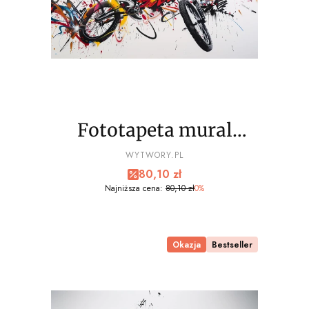
Fototapeta mural
EXTREME sport, bmx
PRODUCENT
WYTWORY.PL
Cena promocyjna
80,10 zł
wz8 - NA WYMIAR
Najniższa cena:
80,10 zł
0%
Okazja
Bestseller