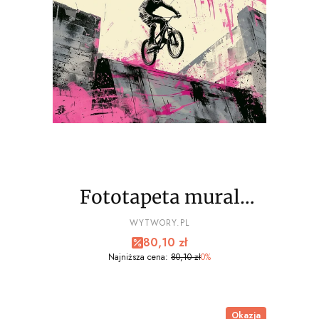
Fototapeta mural
EXTREME sport, bmx
PRODUCENT
WYTWORY.PL
Cena promocyjna
80,10 zł
wz4- NA WYMIAR
Najniższa cena:
80,10 zł
0%
Okazja