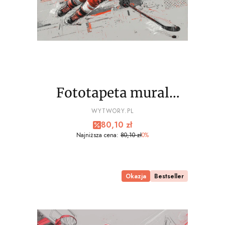
Fototapeta mural
hokejowy, hockey
PRODUCENT
WYTWORY.PL
Cena promocyjna
80,10 zł
player kolory wz2 - NA
Najniższa cena:
80,10 zł
0%
WYMIAR
Okazja
Bestseller