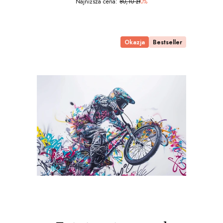
Najniższa cena:
80,10 zł
0%
Okazja
Bestseller