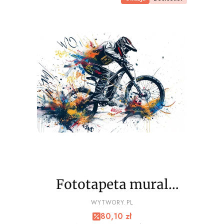
Fototapeta mural
EXTREME sport, bmx
PRODUCENT
WYTWORY.PL
Cena promocyjna
80,10 zł
wz10 - NA WYMIAR