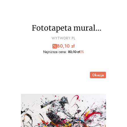
Fototapeta mural
EXTREME sport, bmx
PRODUCENT
WYTWORY.PL
Cena promocyjna
80,10 zł
wz7 - NA WYMIAR
Najniższa cena:
80,10 zł
0%
Okazja