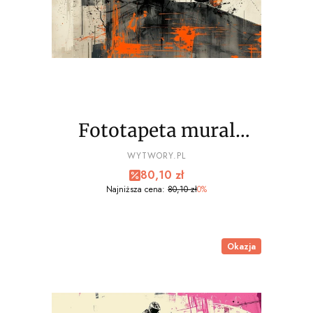
Fototapeta mural
EXTREME sport, bmx
PRODUCENT
WYTWORY.PL
Cena promocyjna
80,10 zł
wz3- NA WYMIAR
Najniższa cena:
80,10 zł
0%
Okazja