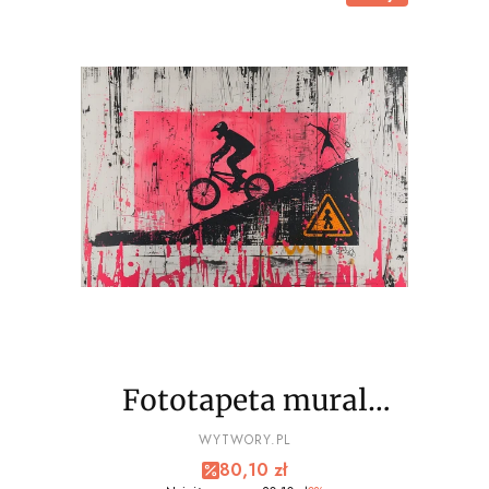
Fototapeta mural
EXTREME sport, bmx
PRODUCENT
WYTWORY.PL
Cena promocyjna
80,10 zł
wz5- NA WYMIAR