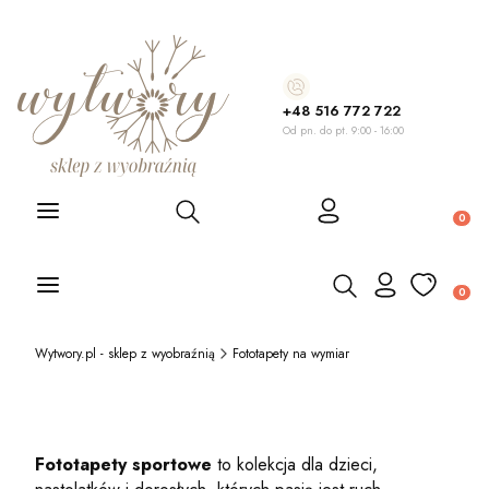
+48 516 772 722
Od pn. do pt. 9:00 - 16:00
Otwórz wyszukiwarkę
Produ
Otwórz wyszukiwarkę
Produ
Wytwory.pl - sklep z wyobraźnią
Fototapety na wymiar
Fototapety sportowe
to kolekcja dla dzieci,