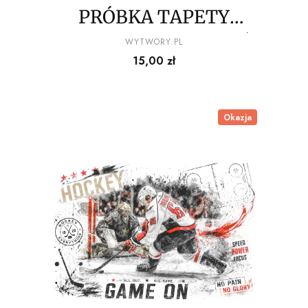
PRÓBKA TAPETY
100x20 cm – sprawdź
PRODUCENT
WYTWORY.PL
Cena
15,00 zł
kolor i strukturę przed
zakupem
Okazja