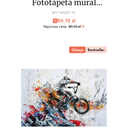
Fototapeta mural
EXTREME sport, bmx
PRODUCENT
WYTWORY.PL
Cena promocyjna
80,10 zł
wz6 - NA WYMIAR
Najniższa cena:
80,10 zł
0%
Okazja
Bestseller