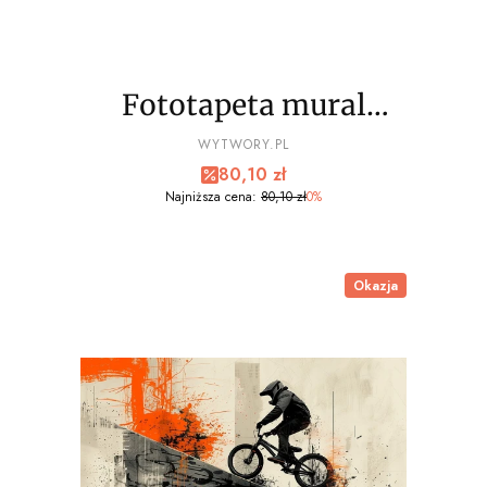
Fototapeta mural
EXTREME sport, bmx
PRODUCENT
WYTWORY.PL
Cena promocyjna
80,10 zł
wz2- NA WYMIAR
Najniższa cena:
80,10 zł
0%
Okazja