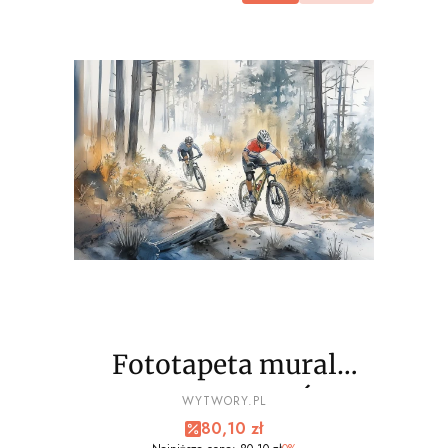
Fototapeta mural
ROWEROWY WYŚCIG
PRODUCENT
WYTWORY.PL
Cena promocyjna
80,10 zł
wz1 - NA WYMIAR