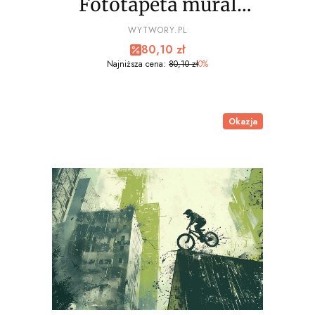
Fototapeta mural
EXTREME sport, bmx
PRODUCENT
WYTWORY.PL
Cena promocyjna
80,10 zł
wz1 - NA WYMIAR
Najniższa cena:
80,10 zł
0%
Okazja