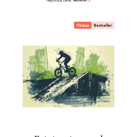
Najniższa cena:
80,10 zł
0%
Okazja
Bestseller