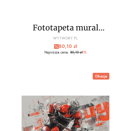
Fototapeta mural
hokejowy, hockey
PRODUCENT
WYTWORY.PL
Cena promocyjna
80,10 zł
player kolory wz1 - NA
Najniższa cena:
80,10 zł
0%
WYMIAR
Okazja