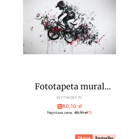
Fototapeta mural
EXTREME sport, bmx
PRODUCENT
WYTWORY.PL
Cena promocyjna
80,10 zł
wz9 - NA WYMIAR
Najniższa cena:
80,10 zł
0%
Okazja
Bestseller