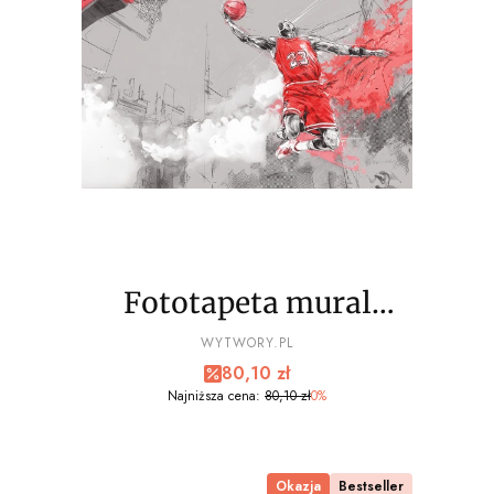
Fototapeta mural
basketball player,
PRODUCENT
WYTWORY.PL
Cena promocyjna
80,10 zł
koszykówka - NA
Najniższa cena:
80,10 zł
0%
WYMIAR
Okazja
Bestseller