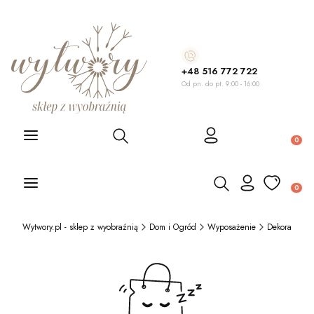
+48 516 772 722
Od pn. do pt. 9:00 - 16:00
Otwórz wyszukiwarkę
Produ
Otwórz wyszukiwarkę
Produ
Wytwory.pl - sklep z wyobraźnią
Dom i Ogród
Wyposażenie
Dekoracje i 