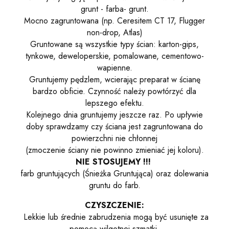
grunt - farba- grunt.
Mocno zagruntowana (np. Ceresitem CT 17, Flugger
non-drop, Atlas)
Gruntowane są wszystkie typy ścian: karton-gips,
tynkowe, deweloperskie, pomalowane, cementowo-
wapienne.
Gruntujemy pędzlem, wcierając preparat w ścianę
bardzo obficie. Czynność należy powtórzyć dla
lepszego efektu.
Kolejnego dnia gruntujemy jeszcze raz. Po upływie
doby sprawdzamy czy ściana jest zagruntowana do
powierzchni nie chłonnej
(zmoczenie ściany nie powinno zmieniać jej koloru).
NIE STOSUJEMY !!!
farb gruntujących (Śnieżka Gruntująca) oraz dolewania
gruntu do farb.
CZYSZCZENIE:
Lekkie lub średnie zabrudzenia mogą być usunięte za
pomocą wilgotnej szmatki.