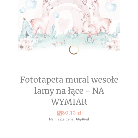
Fototapeta mural wesołe
lamy na łące - NA
WYMIAR
Cena promocyjna
80,10 zł
Najniższa cena:
80,10 zł