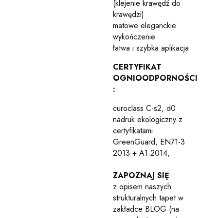
(klejenie krawędź do
krawędzi)
matowe eleganckie
wykończenie
łatwa i szybka aplikacja
CERTYFIKAT
OGNIOODPORNOŚCI
:
curoclass C-s2, d0
nadruk ekologiczny z
certyfikatami
GreenGuard, EN71-3
2013 + A1:2014,
ZAPOZNAJ SIĘ
z opisem naszych
strukturalnych tapet w
zakładce BLOG (na