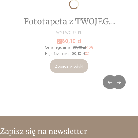
Fototapeta z TWOJEGO
ZDJĘCIA - NA WYMIAR
PRODUCENT
WYTWORY.PL
Cena promocyjna
80,10 zł
Cena regularna:
89,00 zł
-10%
Najniższa cena:
80,10 zł
0%
Zobacz produkt
Zapisz się na newsletter