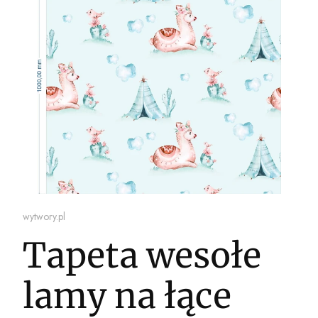
wytwory.pl
Tapeta wesołe
lamy na łące