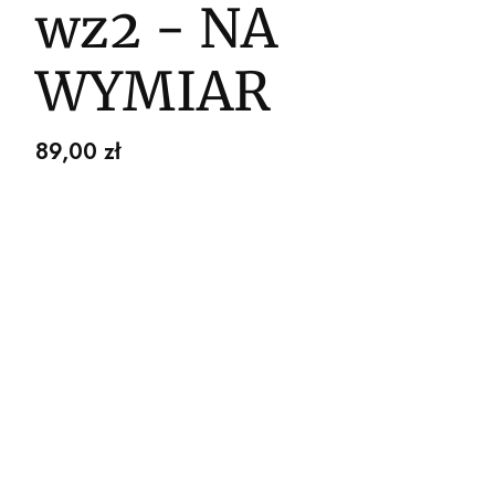
wz2 - NA
WYMIAR
Cena
89,00 zł
Wybierz wariant produktu:
Poszczególne warianty mogą różnić się ceną
*
WYBIERZ STRUKTURĘ TAPETY