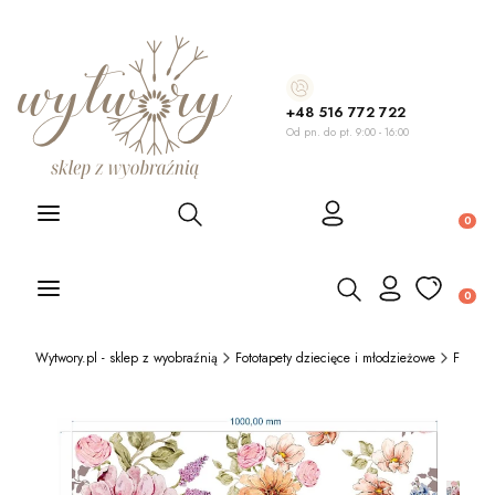
+48 516 772 722
Od pn. do pt. 9:00 - 16:00
Otwórz wyszukiwarkę
Produ
Otwórz wyszukiwarkę
Produ
Wytwory.pl - sklep z wyobraźnią
Fototapety dziecięce i młodzieżowe
Fototap