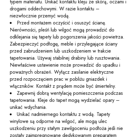
typem materiału. Unikać kontaktu kleju ze skórą, oczami i
drogami oddechowymi. W razie kontaktu –
niezwłocznie przemyć wodą.
Przed montażem oczyścić i osuszyć ścianę.
Nierówności, pleśń lub wilgoć mogą prowadzić do
odklejania się tapety lub pogorszenia jakości powietrza.
Zabezpieczyć podłogę, meble i przylegające ściany
przed zabrudzeniem lub uszkodzeniem w trakcie
tapetowania. Używaj stabilnej drabiny lub rusztowania.
Niewłaściwe ustawienie może prowadzić do upadku i
poważnych obrażeń. Wyłącz zasilanie elektryczne
przed rozpoczęciem prac w pobliżu gniazdek i
włączników. Kontakt z prądem może być śmiertelny.
Zapewnij dobrą wentylację pomieszczenia podczas
tapetowania. Kleje do tapet mogą wydzielać opary –
unikać wdychania.
Unikać nadmiernego kontaktu z wodą. Tapety
winylowe są odporne na wilgoć, ale mogą ulec
uszkodzeniu przy stałym zawilgoceniu podłoża jeśli nie
zostały zaimpregnowane dedykowanym preparatem