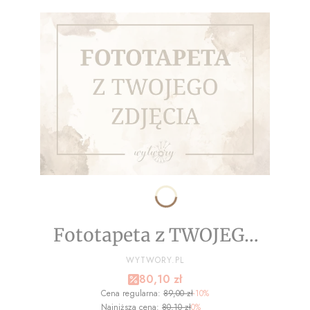
Fototapeta z TWOJEGO
ZDJĘCIA - NA WYMIAR
PRODUCENT
WYTWORY.PL
Cena promocyjna
80,10 zł
Cena regularna:
89,00 zł
-10%
Najniższa cena:
80,10 zł
0%