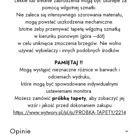
Lekkie lub średnie zabrudzenia mogą być usunięte za
pomocą wilgotnej szmatki.
Nie zaleca się intensywnego szorowania materiału,
mogą powstać uszkodzenia mechaniczne.
Istotne żeby przemywać tapetę wilgotną szmatką
w kierunku pionowym (góra –dół)
w celu uniknięcia zmoczenia brzegów. Nie wolno
używać wybielaczy i innych podobnych środków.
PAMIĘTAJ !!
Mogą wystąpić nieznaczne różnice w barwach i
odcieniach wydruku,
które mogą być spowodowane indywidualnymi
ustawieniami monitora.
Możesz zamówić
próbkę tapety
, aby zobaczyć jej
wzór i jakość przed dokonaniem zakupu
https://www.wytwory.pl/pl/p/PROBKA-TAPETY/2214
Opinie