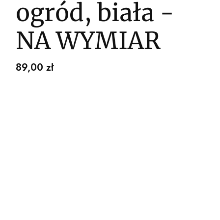
ogród, biała -
NA WYMIAR
Cena
89,00 zł
Wybierz wariant produktu:
Poszczególne warianty mogą różnić się ceną
*
WYBIERZ STRUKTURĘ TAPETY