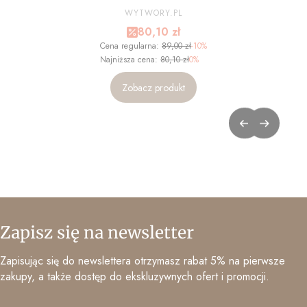
ZDJĘCIA - NA WYMIAR
PRODUCENT
WYTWORY.PL
Cena promocyjna
80,10 zł
Cena regularna:
89,00 zł
-10%
Najniższa cena:
80,10 zł
0%
Zobacz produkt
Zapisz się na newsletter
Zapisując się do newslettera otrzymasz rabat 5% na pierwsze
zakupy, a także dostęp do ekskluzywnych ofert i promocji.