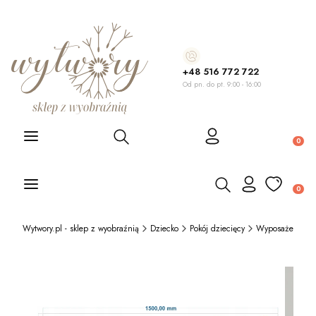
+48 516 772 722
Od pn. do pt. 9:00 - 16:00
Otwórz wyszukiwarkę
Produ
Otwórz wyszukiwarkę
Produ
Wytwory.pl - sklep z wyobraźnią
Dziecko
Pokój dziecięcy
Wyposażenie