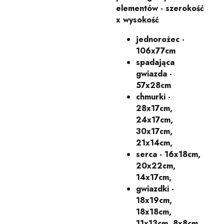
elementów - szerokość
x wysokość
jednorożec -
106x77cm
spadająca
gwiazda -
57x28cm
chmurki -
28x17cm,
24x17cm,
30x17cm,
21x14cm,
serca - 16x18cm,
20x22cm,
14x17cm,
gwiazdki -
18x19cm,
18x18cm,
11x13cm, 8x8cm,