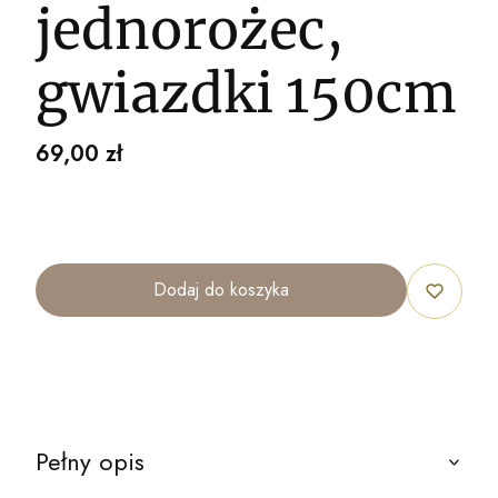
jednorożec,
gwiazdki 150cm
Cena
69,00 zł
Dodaj do koszyka
Pełny opis