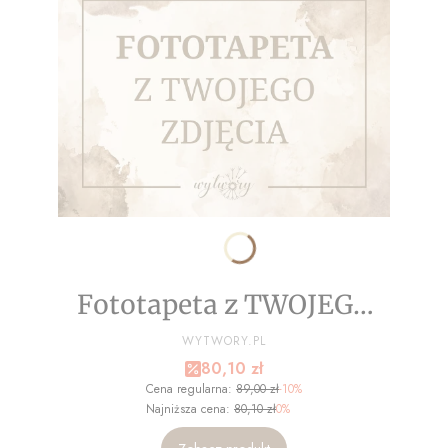
Fototapeta z TWOJEGO
ZDJĘCIA - NA WYMIAR
PRODUCENT
WYTWORY.PL
Cena promocyjna
80,10 zł
Cena regularna:
89,00 zł
-10%
Najniższa cena:
80,10 zł
0%