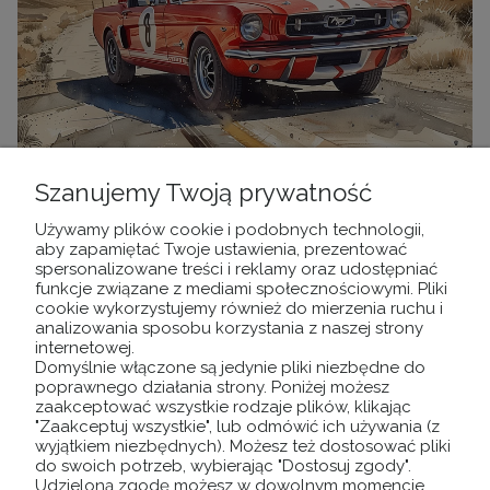
Szanujemy Twoją prywatność
Fototapeta mural auto wz2 - NA WYMIAR
Używamy plików cookie i podobnych technologii,
aby zapamiętać Twoje ustawienia, prezentować
spersonalizowane treści i reklamy oraz udostępniać
80,10 zł
funkcje związane z mediami społecznościowymi. Pliki
cookie wykorzystujemy również do mierzenia ruchu i
Cena regularna:
analizowania sposobu korzystania z naszej strony
89,00 zł
internetowej.
Najniższa cena:
80,10 zł
Domyślnie włączone są jedynie pliki niezbędne do
poprawnego działania strony. Poniżej możesz
DO KOSZYKA
zaakceptować wszystkie rodzaje plików, klikając
"Zaakceptuj wszystkie", lub odmówić ich używania (z
wyjątkiem niezbędnych). Możesz też dostosować pliki
do swoich potrzeb, wybierając "Dostosuj zgody".
Udzieloną zgodę możesz w dowolnym momencie