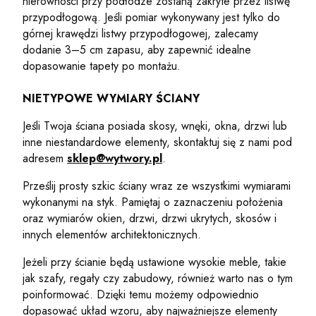
nierówności przy podłodze zostaną zakryte przez listwę
przypodłogową. Jeśli pomiar wykonywany jest tylko do
górnej krawędzi listwy przypodłogowej, zalecamy
dodanie 3–5 cm zapasu, aby zapewnić idealne
dopasowanie tapety po montażu.
NIETYPOWE WYMIARY ŚCIANY
Jeśli Twoja ściana posiada skosy, wnęki, okna, drzwi lub
inne niestandardowe elementy, skontaktuj się z nami pod
adresem
sklep@wytwory.pl
.
Prześlij prosty szkic ściany wraz ze wszystkimi wymiarami
wykonanymi na styk. Pamiętaj o zaznaczeniu położenia
oraz wymiarów okien, drzwi, drzwi ukrytych, skosów i
innych elementów architektonicznych.
Jeżeli przy ścianie będą ustawione wysokie meble, takie
jak szafy, regały czy zabudowy, również warto nas o tym
poinformować. Dzięki temu możemy odpowiednio
dopasować układ wzoru, aby najważniejsze elementy