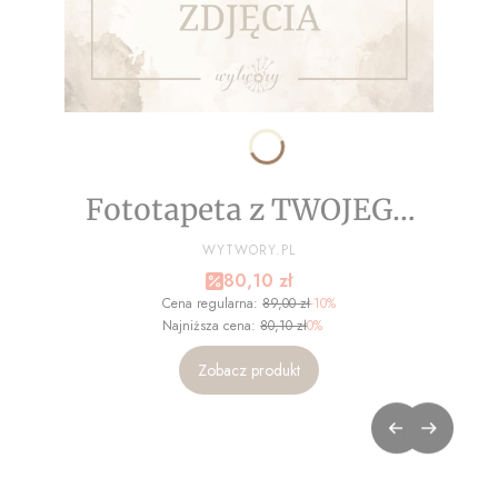
Fototapeta z TWOJEGO
ZDJĘCIA - NA WYMIAR
PRODUCENT
WYTWORY.PL
Cena promocyjna
80,10 zł
Cena regularna:
89,00 zł
-10%
Najniższa cena:
80,10 zł
0%
Zobacz produkt