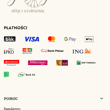
PŁATNOŚCI
Linki w stopce
POMOC
Regulaminy