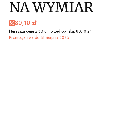
NA WYMIAR
80,10 zł
Najniższa cena z 30 dni przed obniżką:
80,10 zł
Promocja trwa do 31 sierpnia 2026
Wybierz wariant produktu:
Poszczególne warianty mogą różnić się ceną
*
WYBIERZ STRUKTURĘ TAPETY