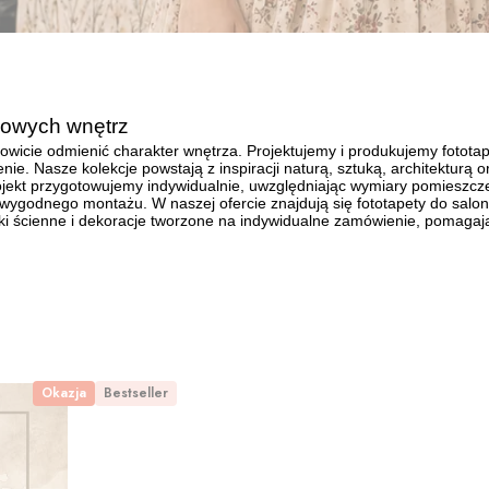
tkowych wnętrz
owicie odmienić charakter wnętrza. Projektujemy i produkujemy fototap
nie. Nasze kolekcje powstają z inspiracji naturą, sztuką, architekturą
ojekt przygotowujemy indywidualnie, uwzględniając wymiary pomieszcze
 wygodnego montażu. W naszej ofercie znajdują się fototapety do salonu,
jki ścienne i dekoracje tworzone na indywidualne zamówienie, pomagaj
Okazja
Bestseller