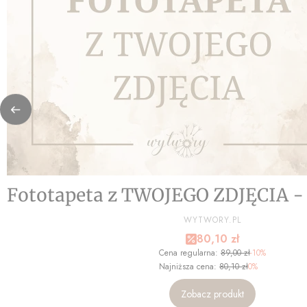
Fototapeta z TWOJEGO ZDJĘCIA 
PRODUCENT
WYTWORY.PL
Cena promocyjna
80,10 zł
Cena regularna:
89,00 zł
-10%
Najniższa cena:
80,10 zł
0%
Zobacz produkt