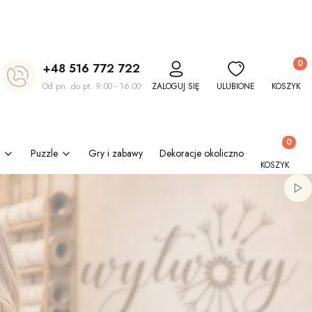
Produkt
+48 516 772 722
Od pn. do pt. 9:00 - 16:00
ZALOGUJ SIĘ
ULUBIONE
KOSZYK
Produkty w
Puzzle
Gry i zabawy
Dekoracje okolicznościowe
Kl
KOSZYK
Włą