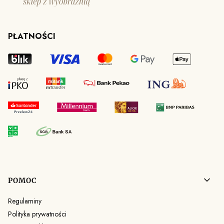
PŁATNOŚCI
Linki w stopce
POMOC
Regulaminy
Polityka prywatności