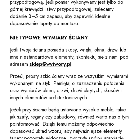
przypodłogową. Jeśli pomiar wykonywany jest tylko do
górnej krawędzi listwy przypodłogowej, zalecamy
dodanie 3–5 cm zapasu, aby zapewnić idealne
dopasowanie tapety po montażu.
NIETYPOWE WYMIARY ŚCIANY
Jeśli Twoja ściana posiada skosy, wnęki, okna, drzwi lub
inne niestandardowe elementy, skontaktuj się z nami pod
adresem
sklep@wytwory.pl
.
Prześlij prosty szkic ściany wraz ze wszystkimi wymiarami
wykonanymi na styk. Pamiętaj o zaznaczeniu położenia
oraz wymiarów okien, drzwi, drzwi ukrytych, skosów i
innych elementów architektonicznych.
Jeżeli przy ścianie będą ustawione wysokie meble, takie
jak szafy, regały czy zabudowy, również warto nas o tym
poinformować. Dzięki temu możemy odpowiednio
dopasować układ wzoru, aby najważniejsze elementy
tapety pozostały widoczne i tworzyły spójną aranżację