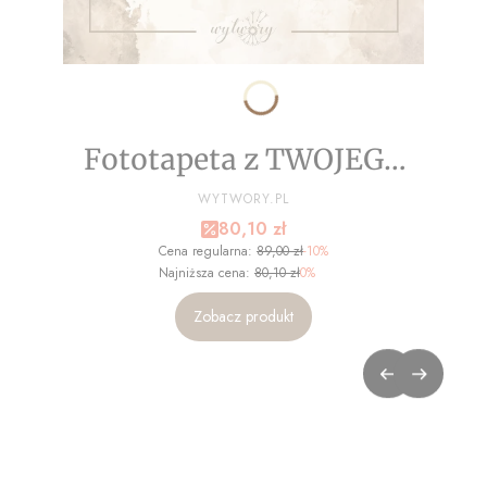
Fototapeta z TWOJEGO
ZDJĘCIA - NA WYMIAR
PRODUCENT
WYTWORY.PL
Cena promocyjna
80,10 zł
Cena regularna:
89,00 zł
-10%
Najniższa cena:
80,10 zł
0%
Zobacz produkt