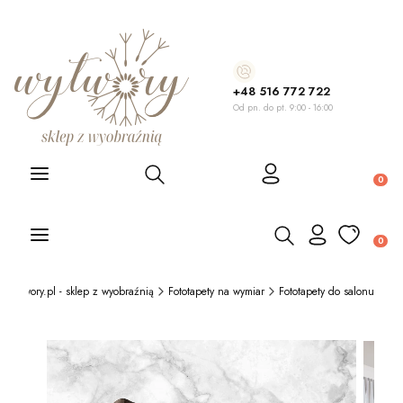
+48 516 772 722
Od pn. do pt. 9:00 - 16:00
Otwórz wyszukiwarkę
Produ
Otwórz wyszukiwarkę
Produ
Wytwory.pl - sklep z wyobraźnią
Fototapety na wymiar
Fototapety do salonu