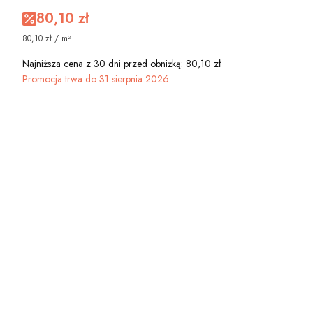
80,10 zł
80,10 zł / m²
Najniższa cena z 30 dni przed obniżką:
80,10 zł
Promocja trwa do 31 sierpnia 2026
Wybierz wariant produktu:
Poszczególne warianty mogą różnić się ceną
*
WYBIERZ STRUKTURĘ TAPETY