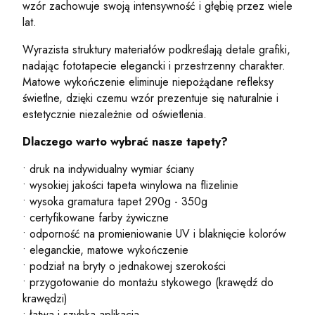
wzór zachowuje swoją intensywność i głębię przez wiele
lat.
Wyrazista struktury materiałów podkreślają detale grafiki,
nadając fototapecie elegancki i przestrzenny charakter.
Matowe wykończenie eliminuje niepożądane refleksy
świetlne, dzięki czemu wzór prezentuje się naturalnie i
estetycznie niezależnie od oświetlenia.
Dlaczego warto wybrać nasze tapety?
• druk na indywidualny wymiar ściany
• wysokiej jakości tapeta winylowa na flizelinie
• wysoka gramatura tapet 290g - 350g
• certyfikowane farby żywiczne
• odporność na promieniowanie UV i blaknięcie kolorów
• eleganckie, matowe wykończenie
• podział na bryty o jednakowej szerokości
• przygotowanie do montażu stykowego (krawędź do
krawędzi)
• łatwa i szybka aplikacja