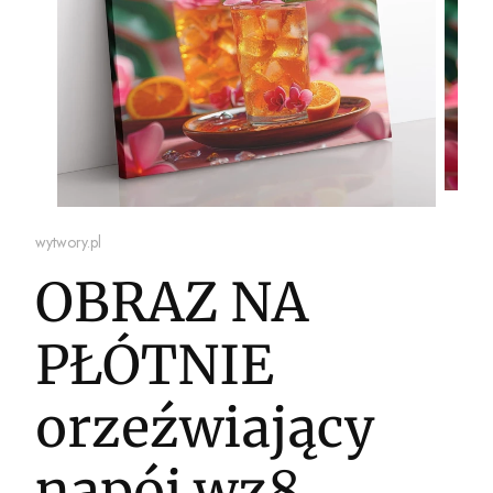
wytwory.pl
OBRAZ NA
PŁÓTNIE
orzeźwiający
napój wz8