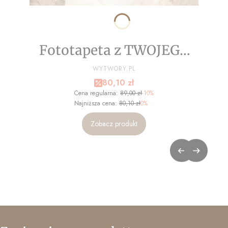
Fototapeta z TWOJEGO
ZDJĘCIA - NA WYMIAR
PRODUCENT
WYTWORY.PL
Cena promocyjna
80,10 zł
Cena regularna:
89,00 zł
-10%
Najniższa cena:
80,10 zł
0%
Zobacz produkt