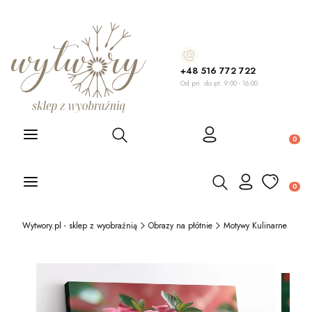
+48 516 772 722
Od pn. do pt. 9:00 - 16:00
Otwórz wyszukiwarkę
Produ
Otwórz wyszukiwarkę
Produ
Wytwory.pl - sklep z wyobraźnią
Obrazy na płótnie
Motywy Kulinarne