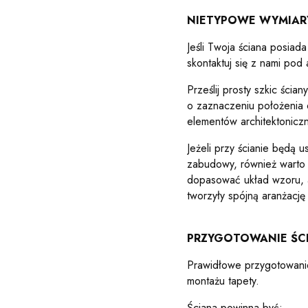
NIETYPOWE WYMIAR
Jeśli Twoja ściana posiad
skontaktuj się z nami po
Prześlij prosty szkic ścia
o zaznaczeniu położenia o
elementów architektonicz
Jeżeli przy ścianie będą u
zabudowy, również warto
dopasować układ wzoru, a
tworzyły spójną aranżację
PRZYGOTOWANIE ŚC
Prawidłowe przygotowanie
montażu tapety.
Ściana powinna być: