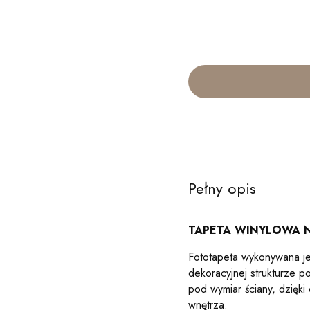
ILOŚĆ
OPCJONALNE
Pełny opis
TAPETA WINYLOWA N
Fototapeta wykonywana jest
dekoracyjnej strukturze 
pod wymiar ściany, dzięk
wnętrza.