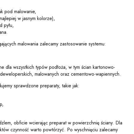
jak pod malowanie,
(najlepiej w jasnym kolorze),
od pyłu,
ana.
ających malowania zalecamy zastosowanie systemu:
e dla wszystkich typów podłoża, w tym ścian kartonowo-
 deweloperskich, malowanych oraz cementowo-wapiennych.
jemy sprawdzone preparaty, takie jak:
p,
zlem, obficie wcierając preparat w powierzchnię ściany. Dla
ektów czynność warto powtórzyć. Po wyschnięciu zalecamy