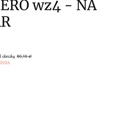
ERO wz4 - NA
AR
 obniżką:
80,10 zł
a 2026
ktu:
óżnić się ceną
PETY