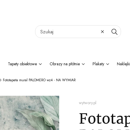
Wyczyść
Szukaj
Tapety obiektowe
Obrazy na płótnie
Plakaty
Naklejki
Fototapeta mural PALOMERO wz4 - NA WYMIAR
wytwory.pl
Fotota