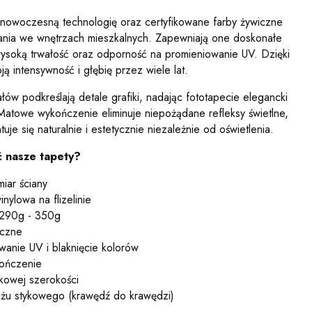
nowoczesną technologię oraz certyfikowane farby żywiczne
nia we wnętrzach mieszkalnych. Zapewniają one doskonałe
soką trwałość oraz odporność na promieniowanie UV. Dzięki
 intensywność i głębię przez wiele lat.
ałów podkreślają detale grafiki, nadając fototapecie elegancki
 Matowe wykończenie eliminuje niepożądane refleksy świetlne,
je się naturalnie i estetycznie niezależnie od oświetlenia.
 nasze tapety?
miar ściany
inylowa na flizelinie
 290g - 350g
iczne
wanie UV i blaknięcie kolorów
kończenie
akowej szerokości
ażu stykowego (krawędź do krawędzi)