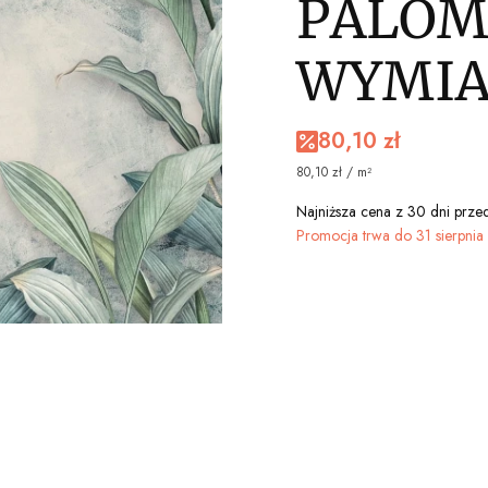
PALOM
WYMI
80,10 zł
80,10 zł / m²
Najniższa cena z 30 dni przed
Promocja trwa do 31 sierpni
Wybierz wariant produ
Poszczególne warianty mogą r
*
WYBIERZ STRUKTURĘ TA