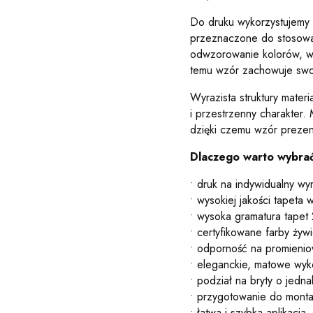
Do druku wykorzystujemy 
przeznaczone do stosowa
odwzorowanie kolorów, wy
temu wzór zachowuje swoją
Wyrazista struktury materi
i przestrzenny charakter.
dzięki czemu wzór prezentu
Dlaczego warto wybrać
• druk na indywidualny wy
• wysokiej jakości tapeta w
• wysoka gramatura tapet
• certyfikowane farby żyw
• odporność na promienio
• eleganckie, matowe wy
• podział na bryty o jedn
• przygotowanie do mont
• łatwa i szybka aplikacja