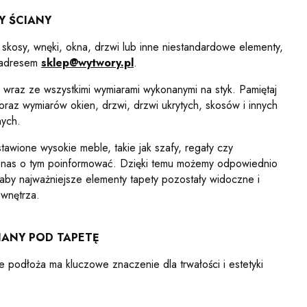
Y ŚCIANY
a skosy, wnęki, okna, drzwi lub inne niestandardowe elementy,
d adresem
sklep@wytwory.pl
.
ny wraz ze wszystkimi wymiarami wykonanymi na styk. Pamiętaj
raz wymiarów okien, drzwi, drzwi ukrytych, skosów i innych
nych.
stawione wysokie meble, takie jak szafy, regały czy
 nas o tym poinformować. Dzięki temu możemy odpowiednio
by najważniejsze elementy tapety pozostały widoczne i
 wnętrza.
IANY POD TAPETĘ
 podłoża ma kluczowe znaczenie dla trwałości i estetyki