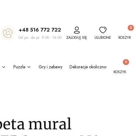
Produkt
+48 516 772 722
Od pn. do pt. 9:00 - 16:00
ZALOGUJ SIĘ
ULUBIONE
KOSZYK
Produkty w
Puzzle
Gry i zabawy
Dekoracje okolicznościowe
Kl
KOSZYK
peta mural