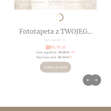
Fototapeta z TWOJEGO
ZDJĘCIA - NA WYMIAR
PRODUCENT
WYTWORY.PL
Cena promocyjna
80,10 zł
Cena regularna:
89,00 zł
-10%
Najniższa cena:
80,10 zł
0%
Zobacz produkt