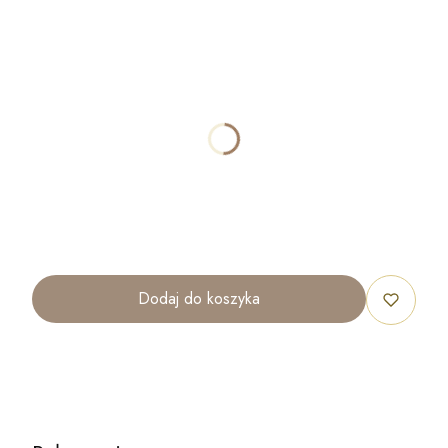
Wybierz wariant produktu:
Poszczególne warianty mogą różnić się ceną
*
ROZMIAR
A4 ( 210x297 mm )
A3 ( 297x420 mm )
B2 ( 500x700 mm )
Dodaj do koszyka