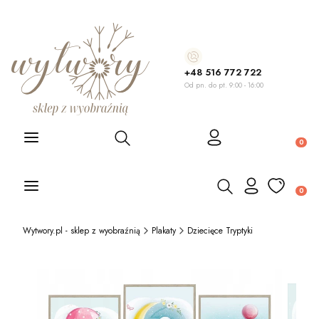
+48 516 772 722
Od pn. do pt. 9:00 - 16:00
Otwórz wyszukiwarkę
Produ
Otwórz wyszukiwarkę
Produ
Wytwory.pl - sklep z wyobraźnią
Plakaty
Dziecięce Tryptyki