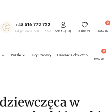
Produkt
+48 516 772 722
Od pn. do pt. 9:00 - 16:00
ZALOGUJ SIĘ
ULUBIONE
KOSZYK
Produkty w
Puzzle
Gry i zabawy
Dekoracje okolicznościowe
Kl
KOSZYK
 dziewczęca w