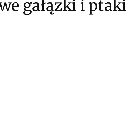
we gałązki i ptaki
ktu:
óżnić się ceną
PETY