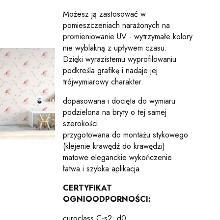
Możesz ją zastosować w
pomieszczeniach narażonych na
promieniowanie UV - wytrzymałe kolory
nie wyblakną z upływem czasu.
Dzięki wyrazistemu wyprofilowaniu
podkreśla grafikę i nadaje jej
trójwymiarowy charakter.
dopasowana i docięta do wymiaru
podzielona na bryty o tej samej
szerokości
przygotowana do montażu stykowego
(klejenie krawędź do krawędzi)
matowe eleganckie wykończenie
łatwa i szybka aplikacja
CERTYFIKAT
OGNIOODPORNOŚCI:
curoclass C-s2, d0