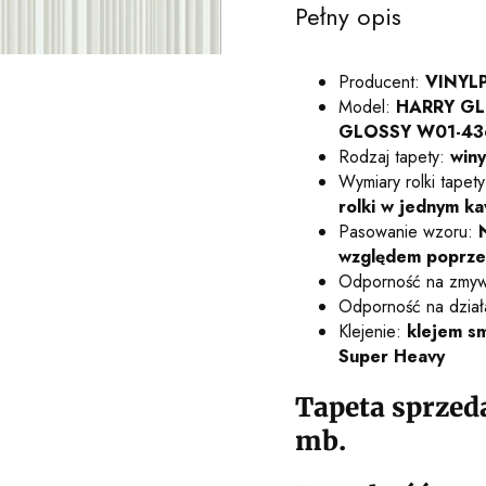
Pełny opis
Producent:
VINYL
Model:
HARRY GLO
GLOSSY W01-43
Rodzaj tapety:
winy
Wymiary rolki tapet
rolki w jednym 
Pasowanie wzoru:
względem poprze
Odporność na zmy
Odporność na działa
Klejenie:
klejem sm
Super Heavy
Tapeta sprzed
mb.