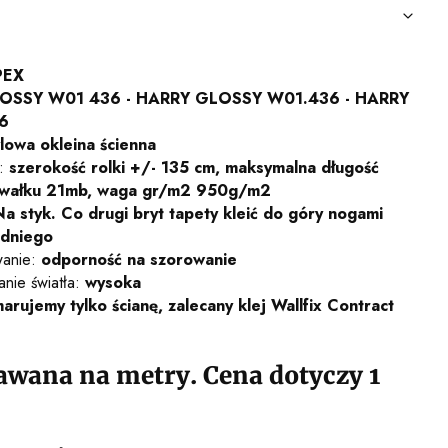
PEX
SSY W01 436 - HARRY GLOSSY W01.436 - HARRY
6
lowa okleina ścienna
y:
szerokość rolki +/- 135 cm, maksymalna długość
kawałku 21mb, waga gr/m2 950g/m2
Na styk. Co drugi bryt tapety kleić do góry nogami
dniego
wanie:
odporność na szorowanie
nie światła:
wysoka
arujemy tylko ścianę, zalecany klej Wallfix Contract
awana na metry. Cena dotyczy 1