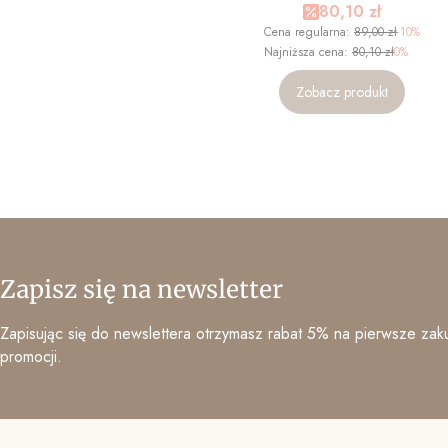
Cena promocyjna
80,10 zł
Cena regularna:
89,00 zł
-10%
Najniższa cena:
80,10 zł
0%
Zobacz produkt
Zapisz się na newsletter
Zapisując się do newslettera otrzymasz rabat 5% na pierwsze zaku
promocji.