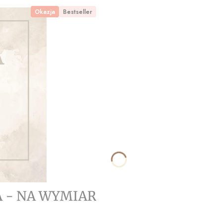
Okazja
Bestseller
A - NA WYMIAR