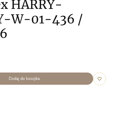
ex HARRY-
Y-W-01-436 /
36
Dodaj do koszyka