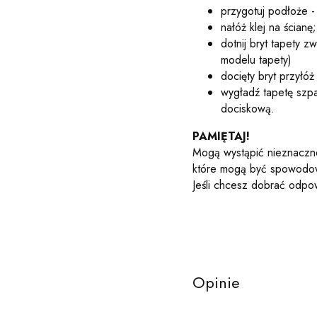
przygotuj podłoże - 
nałóż klej na ścianę;
dotnij bryt tapety 
modelu tapety)
docięty bryt przyłóż
wygładź tapetę szp
dociskową.
PAMIĘTAJ!
Mogą wystąpić nieznaczne
które mogą być spowodowa
Jeśli chcesz dobrać odpow
TT81029
Opinie