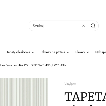
Wyczyść
Szukaj
Tapety obiektowe
Obrazy na płótnie
Plakaty
Naklejki
ktowa Vinylpex HARRY-GLOSSY-W-01-436 / W01,436
Vinylpex
TAPETA