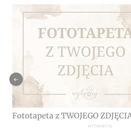
Fototapeta z TWOJEGO ZDJĘCI
PRODUCENT
WYTWORY.PL