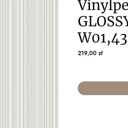
Vinylp
GLOSS
W01,4
Cena
219,00 zł