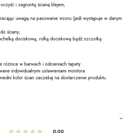
oczyść i zagruntuj ścianę klejem;
zwracając uwagę na pasowanie wzoru (jeśli występuje w danym
 do ściany;
achelką dociskową, rolką dociskową bądź szczotką
 różnice w barwach i odcieniach tapety.
ne indywidualnymi ustawieniami monitora.
iedni kolor ścian zaczekaj na dostarczenie produktu.
0.00