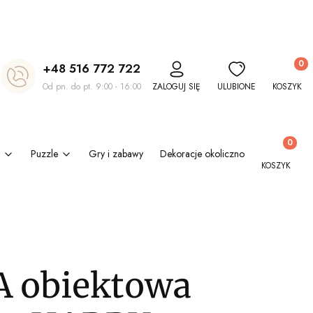
Produkt
+48 516 772 722
Od pn. do pt. 9:00 - 16:00
ZALOGUJ SIĘ
ULUBIONE
KOSZYK
Produkty w
Puzzle
Gry i zabawy
Dekoracje okolicznościowe
Kl
KOSZYK
 obiektowa