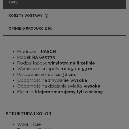
OPIS
KOSZTY DOSTAWY
CENA NIE ZAWIERA EWENTUALNYCH KOSZTÓW
PŁATNOŚCI
OPINIE O PRODUKCIE (0)
Producent:
RASCH
Model:
RA 659733
Rodzaj tapety:
winylowa na flizelinie
Wymiary rolki tapety:
10.05 x 0.53 m
Pasowanie wzoru:
co 32 cm.
Odporność na zmywanie:
wysoka
Odporność na działanie światła:
wysoka
Klejenie:
klejem smarujemy tylko ścianę
STRUKTURA I KOLOR
Wzór: liście