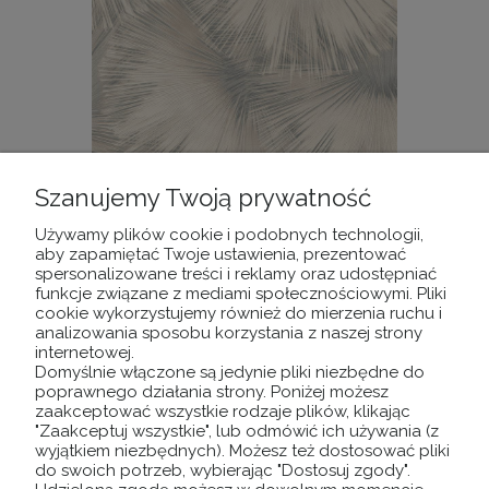
Szanujemy Twoją prywatność
Używamy plików cookie i podobnych technologii,
TAPETA - incanto - liście palmowe beżowo
aby zapamiętać Twoje ustawienia, prezentować
szare
spersonalizowane treści i reklamy oraz udostępniać
funkcje związane z mediami społecznościowymi. Pliki
cookie wykorzystujemy również do mierzenia ruchu i
139,00 zł
analizowania sposobu korzystania z naszej strony
internetowej.
DO KOSZYKA
Domyślnie włączone są jedynie pliki niezbędne do
poprawnego działania strony. Poniżej możesz
zaakceptować wszystkie rodzaje plików, klikając
"Zaakceptuj wszystkie", lub odmówić ich używania (z
wyjątkiem niezbędnych). Możesz też dostosować pliki
do swoich potrzeb, wybierając "Dostosuj zgody".