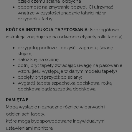
dzięki czemu ściana "oddycha"
odporność na zmywanie pozwoli Ci utrzymać
wnętrze w czystości znacznie łatwiej niż w
przypadku farby
KRÓTKA INSTRUKCJA TAPETOWANIA:
(szczegółowa
instrukcja znajduje się na odwrocie etykiety rolki tapety)
przygotuj podłoże - oczyść i zagruntuj ścianę
klejem;
nałóż klej na ścianę;
dotnij bryt tapety zwracając uwagę na pasowanie
wzoru (jeśli występuje w danym modelu tapety)
docięty bryt przyłóż do ściany;
wygładź tapetę szpachelką dociskową, rolką
dociskową bądź szczotką dociskową.
PAMIĘTAJ!
Mogą wystąpić nieznaczne różnice w barwach i
odcieniach tapety.
które mogą być spowodowane indywidualnymi
ustawieniami monitora.