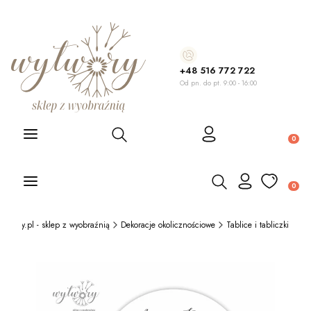
+48 516 772 722
Od pn. do pt. 9:00 - 16:00
Otwórz wyszukiwarkę
Produ
Otwórz wyszukiwarkę
Produ
ytwory.pl - sklep z wyobraźnią
Dekoracje okolicznościowe
Tablice i tabliczki