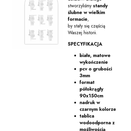
stworzyliśmy
standy
ślubne w wielkim
formacie
,
by stały się częścią
Waszej historii.
SPECYFIKACJA
białe, matowe
wykończenie
pcv o grubości
3mm
format
półokrągły
90x150cm
nadruk w
czarnym kolorze
tablica
wodoodporna z
możliwością