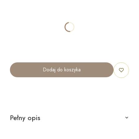
Wybierz wariant produktu:
Poszczególne warianty mogą różnić się ceną
STOJAK
OPCJONALNE
Nie wybieram
stojak
Dodaj do koszyka
Pełny opis