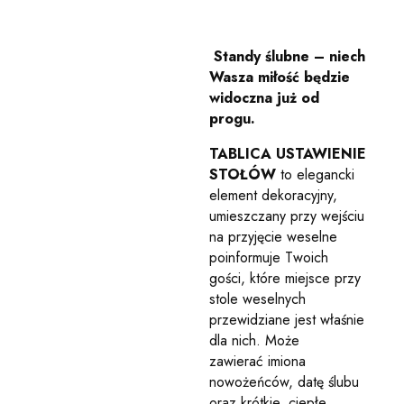
Standy ślubne – niech
Wasza miłość będzie
widoczna już od
progu.
TABLICA USTAWIENIE
STOŁÓW
to elegancki
element dekoracyjny,
umieszczany przy wejściu
na przyjęcie weselne
poinformuje Twoich
gości, które miejsce przy
stole weselnych
przewidziane jest właśnie
dla nich. Może
zawierać imiona
nowożeńców, datę ślubu
oraz krótkie, ciepłe