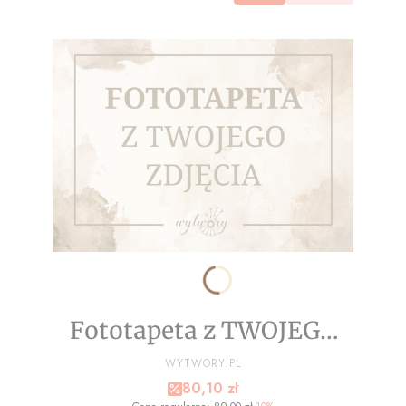
Fototapeta z TWOJEGO
ZDJĘCIA - NA WYMIAR
PRODUCENT
WYTWORY.PL
Cena promocyjna
80,10 zł