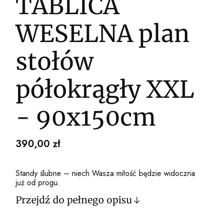
TABLICA
WESELNA plan
stołów
półokrągły XXL
- 90x150cm
Cena
390,00 zł
Standy ślubne – niech Wasza miłość będzie widoczna
już od progu.
Przejdź do pełnego opisu