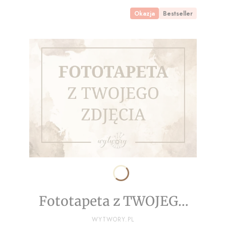
Okazja
Bestseller
Fototapeta z TWOJEGO
ZDJĘCIA - NA WYMIAR
PRODUCENT
WYTWORY.PL