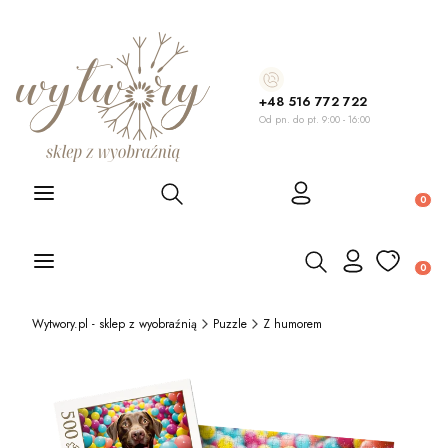
+48 516 772 722
Od pn. do pt. 9:00 - 16:00
Otwórz wyszukiwarkę
Produ
Otwórz wyszukiwarkę
Produ
Wytwory.pl - sklep z wyobraźnią
Puzzle
Z humorem