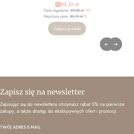
Cena promocyjna
80,10 zł
Cena regularna:
89,00 zł
-10%
Najniższa cena:
80,10 zł
0%
Zobacz produkt
Zapisz się na newsletter
Zapisując się do newslettera otrzymasz rabat 5% na pierwsze
zakupy, a także dostęp do ekskluzywnych ofert i promocji.
TWÓJ ADRES E-MAIL