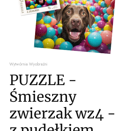
Wytwórnia Wyobraźni
PUZZLE -
Śmieszny
zwierzak wz4 -
z pudełkiem