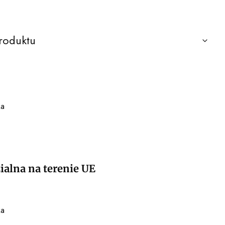
roduktu
ka
alna na terenie UE
ka