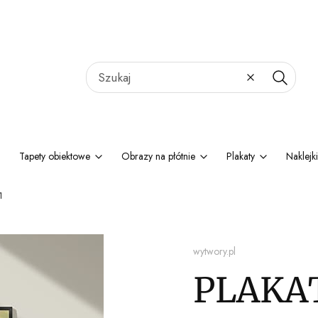
Wyczyść
Szukaj
Tapety obiektowe
Obrazy na płótnie
Plakaty
Naklejki
1
wytwory.pl
PLAKAT