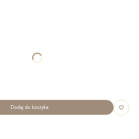
ktu:
óżnić się ceną
IOM W ZALEŻNOŚCI OD WZORU
40x60 cm
50x70 cm
60x80 cm
70x100 cm
Dodaj do koszyka