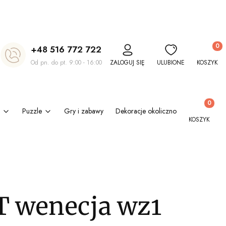
Produkt
+48 516 772 722
Od pn. do pt. 9:00 - 16:00
ZALOGUJ SIĘ
ULUBIONE
KOSZYK
Produkty w
Puzzle
Gry i zabawy
Dekoracje okolicznościowe
Kl
KOSZYK
 wenecja wz1