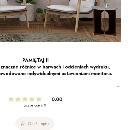
PAMIĘTAJ !!
znaczne różnice w barwach i odcieniach wydruku,
owodowane indywidualnymi ustawieniami monitora.
0.00
Liczba ocen: 0
Oceń i opisz