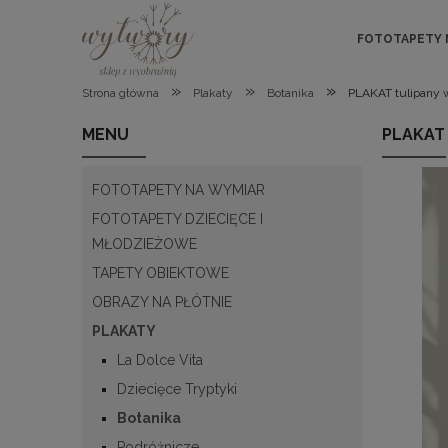
FOTOTAPETY 
»
»
»
Strona główna
Plakaty
Botanika
PLAKAT tulipany 
MENU
PLAKAT
FOTOTAPETY NA WYMIAR
FOTOTAPETY DZIECIĘCE I
MŁODZIEŻOWE
TAPETY OBIEKTOWE
OBRAZY NA PŁÓTNIE
PLAKATY
La Dolce Vita
Dziecięce Tryptyki
Botanika
Podróżnicze