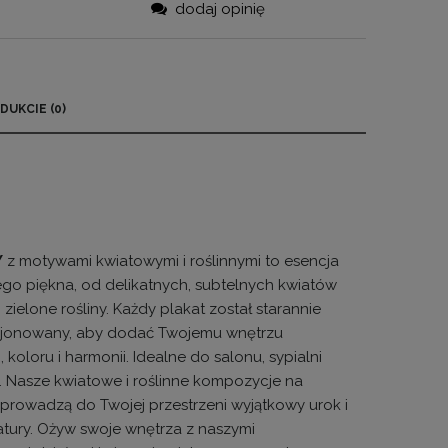
dodaj opinię
DUKCIE (0)
RA EWENTUALNYCH
OŚCI
Y
z motywami kwiatowymi i roślinnymi to esencja
ego piękna, od delikatnych, subtelnych kwiatów
 zielone rośliny. Każdy plakat został starannie
jonowany, aby dodać Twojemu wnętrzu
, koloru i harmonii. Idealne do salonu, sypialni
a. Nasze kwiatowe i roślinne kompozycje na
wprowadzą do Twojej przestrzeni wyjątkowy urok i
atury. Ożyw swoje wnętrza z naszymi