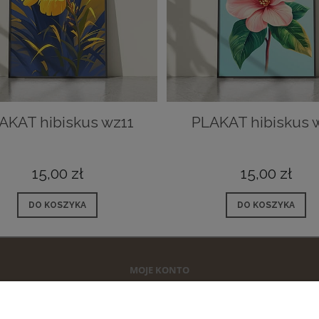
AKAT hibiskus wz11
PLAKAT hibiskus 
15,00 zł
15,00 zł
DO KOSZYKA
DO KOSZYKA
MOJE KONTO
Twoje zamówienia
Ustawienia konta