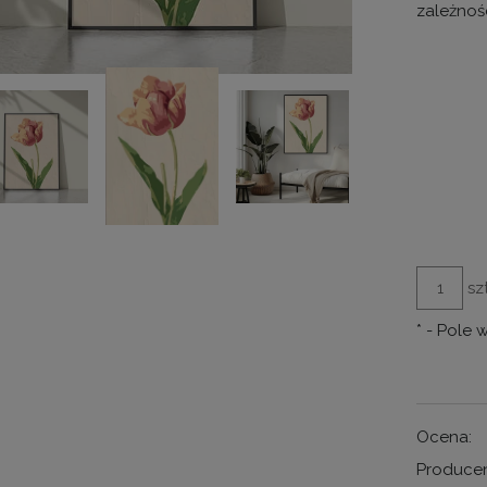
zależnoś
szt
*
- Pole
Ocena:
Producen