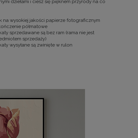
nymi dziełami i ciesz się pięknem przyrody na co
k na wysokiej jakości papierze fotograficznym
ończenie półmatowe
katy sprzedawane są bez ram (rama nie jest
edmiotem sprzedaży)
katy wysyłane są zwinięte w rulon