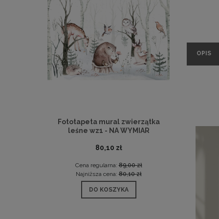
OPIS
Fototapeta mural zwierzątka
leśne wz1 - NA WYMIAR
80,10 zł
Cena regularna:
89,00 zł
Najniższa cena:
80,10 zł
DO KOSZYKA