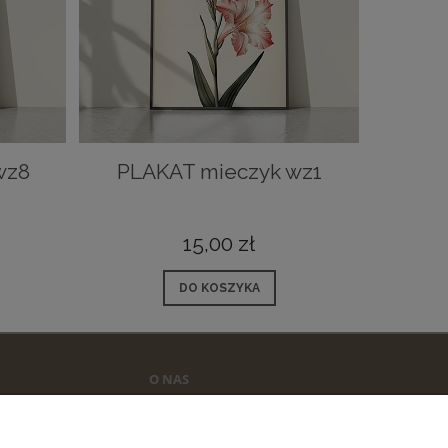
wz8
PLAKAT mieczyk wz1
15,00 zł
DO KOSZYKA
O NAS
Porady i inspiracje
Kontakt