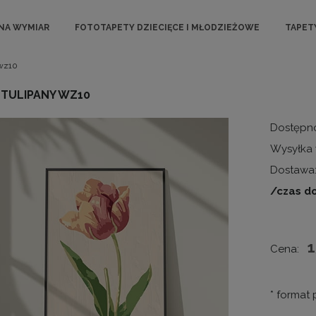
NA WYMIAR
FOTOTAPETY DZIECIĘCE I MŁODZIEŻOWE
TAPET
wz10
 TULIPANY WZ10
Dostępn
Wysyłka 
Dostawa
/czas d
1
Cena:
*
format 