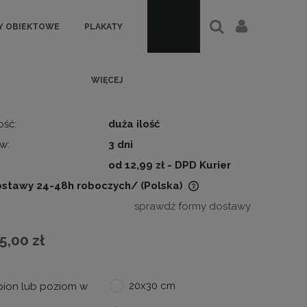
Y OBIEKTOWE
PLAKATY
WIĘCEJ
ość:
duża ilość
w:
3 dni
:
od 12,99 zł
- DPD Kurier
ostawy 24-48h roboczych/
(Polska)
sprawdź formy dostawy
Cena nie zawiera ewentualnych
kosztów płatności
5,00 zł
20x30 cm
pion lub poziom w