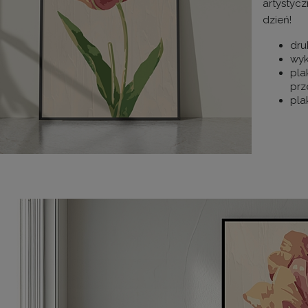
artystycz
dzień!
dru
wyk
pla
prz
pla