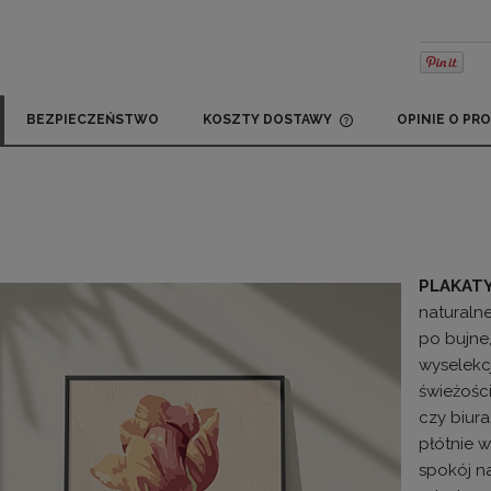
BEZPIECZEŃSTWO
KOSZTY DOSTAWY
OPINIE O PRO
CENA NIE ZAWIE
KOSZTÓW PŁATN
PLAKAT
naturaln
po bujne,
wyselekc
świeżości
czy biur
płótnie 
spokój n