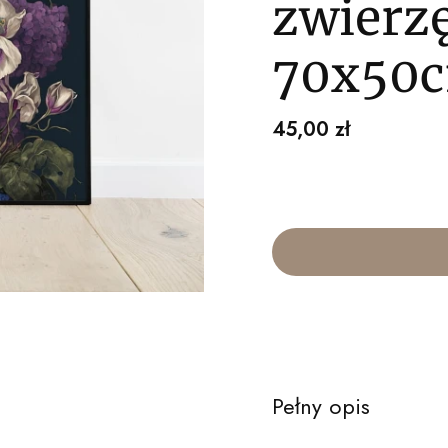
zwierzę
70x50
Cena
45,00 zł
Pełny opis