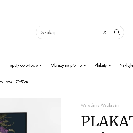
Wyczyść
Szukaj
Tapety obiektowe
Obrazy na płótnie
Plakaty
Naklejki
cy - wz4 - 70x50cm
Wytwórnia Wyobraźni
PLAKAT