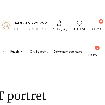
Produkt
+48 516 772 722
Od pn. do pt. 9:00 - 16:00
ZALOGUJ SIĘ
ULUBIONE
KOSZYK
Produkty w
Puzzle
Gry i zabawy
Dekoracje okolicznościowe
Kl
KOSZYK
 portret