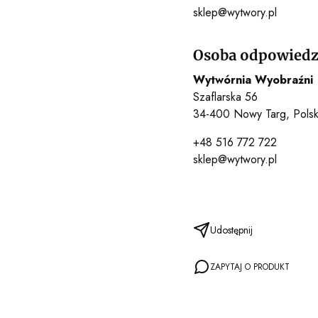
sklep@wytwory.pl
Osoba odpowiedzi
Wytwórnia Wyobraźni
Szaflarska 56
34-400 Nowy Targ, Pols
+48 516 772 722
sklep@wytwory.pl
Udostępnij
ZAPYTAJ O PRODUKT