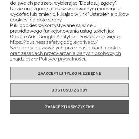
do swoich potrzeb, wybierając "Dostosuj zgody".
Udzieloną zgodę możesz w dowolnym momencie
wycofać lub zmienić, klikając w link "Ustawienia plików
POMOC
cookies" na dole strony.
Pliki cookies wykorzystywane są w celu
prawidłowego funkcjonowania usług takich jak
MOJE KONTO
Google Ads, Google Analytics. Dowiedz się więcej:
https://business.safety.google/privacy/
Szczegóły o używanych przez nas plikach cookie
O NAS
oraz zasadach przetwarzania danych osobowych
znajdziesz w Polityce prywatności.
ZAAKCEPTUJ TYLKO NIEZBĘDNE
DOSTOSUJ ZGODY
ZAAKCEPTUJ WSZYSTKIE
POKAŻ PEŁNĄ WERSJĘ STRONY