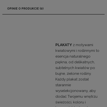
CENA NIE ZAWIERA EWENTUALNYCH KOSZTÓW
PŁATNOŚCI
OPINIE O PRODUKCIE (0)
PLAKATY
z motywami
kwiatowymi i roślinnymi to
esencja naturalnego
piękna, od delikatnych,
subtelnych kwiatów po
bujne, zielone rośliny.
Każdy plakat został
starannie
wyselekcjonowany, aby
dodać Twojemu wnętrzu
świeżości, koloru i