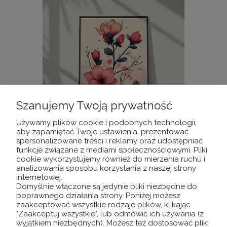
Szanujemy Twoją prywatność
Używamy plików cookie i podobnych technologii,
aby zapamiętać Twoje ustawienia, prezentować
spersonalizowane treści i reklamy oraz udostępniać
PLAKAT cherry blossom wz1
funkcje związane z mediami społecznościowymi. Pliki
cookie wykorzystujemy również do mierzenia ruchu i
analizowania sposobu korzystania z naszej strony
internetowej.
15,00 zł
Domyślnie włączone są jedynie pliki niezbędne do
poprawnego działania strony. Poniżej możesz
DO KOSZYKA
zaakceptować wszystkie rodzaje plików, klikając
"Zaakceptuj wszystkie", lub odmówić ich używania (z
wyjątkiem niezbędnych). Możesz też dostosować pliki