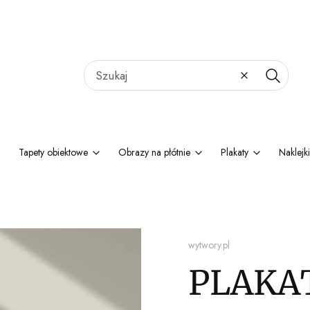
Wyczyść
Szukaj
Tapety obiektowe
Obrazy na płótnie
Plakaty
Naklejki
wytwory.pl
PLAKAT