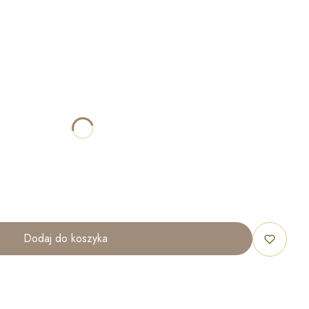
ktu:
óżnić się ceną
IOM W ZALEŻNOŚCI OD WZORU
40x60 cm
50x70 cm
60x80 cm
70x100 cm
Dodaj do koszyka