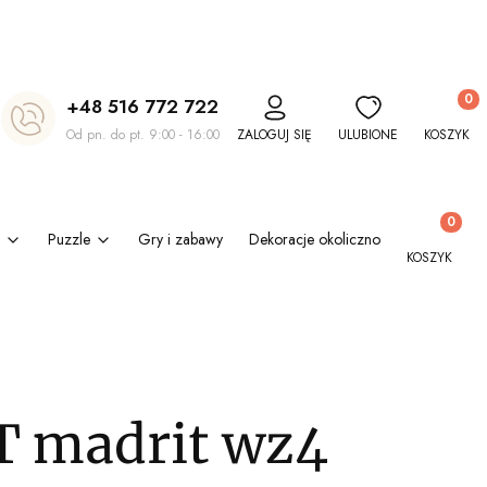
Produkt
+48 516 772 722
Od pn. do pt. 9:00 - 16:00
ZALOGUJ SIĘ
ULUBIONE
KOSZYK
Produkty w
Puzzle
Gry i zabawy
Dekoracje okolicznościowe
Kl
KOSZYK
 madrit wz4