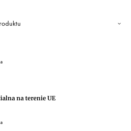
roduktu
ka
alna na terenie UE
ka