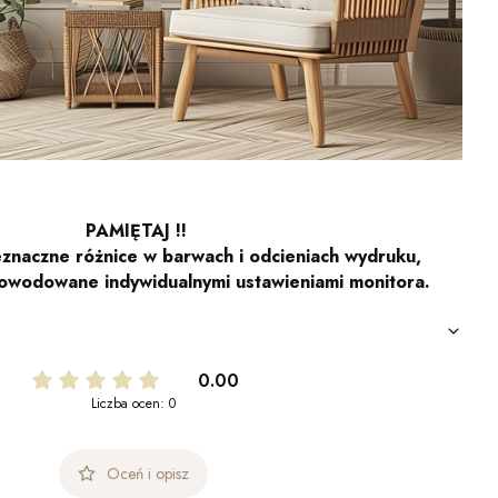
PAMIĘTAJ !!
znaczne różnice w barwach i odcieniach wydruku,
owodowane indywidualnymi ustawieniami monitora.
0.00
Liczba ocen: 0
Oceń i opisz