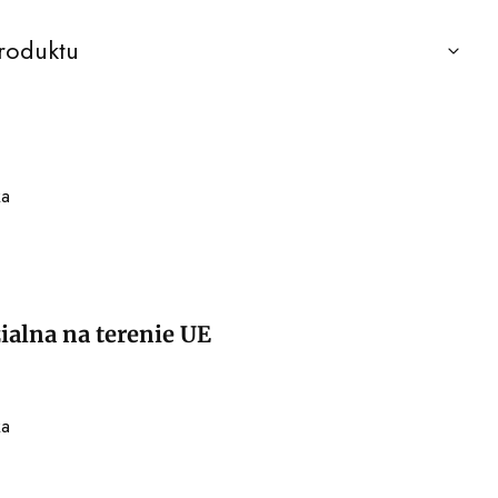
roduktu
ka
alna na terenie UE
ka