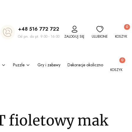
Produkt
+48 516 772 722
Od pn. do pt. 9:00 - 16:00
ZALOGUJ SIĘ
ULUBIONE
KOSZYK
Produkty w
Puzzle
Gry i zabawy
Dekoracje okolicznościowe
Kl
KOSZYK
 fioletowy mak