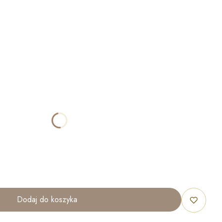
ktu:
óżnić się ceną
IOM W ZALEŻNOŚCI OD WZORU
40x60 cm
50x70 cm
60x80 cm
70x100 cm
Dodaj do koszyka