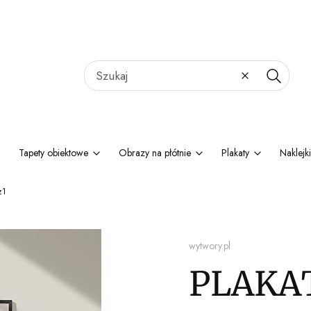
Wyczyść
Szukaj
Tapety obiektowe
Obrazy na płótnie
Plakaty
Naklejki
z1
wytwory.pl
PLAKAT