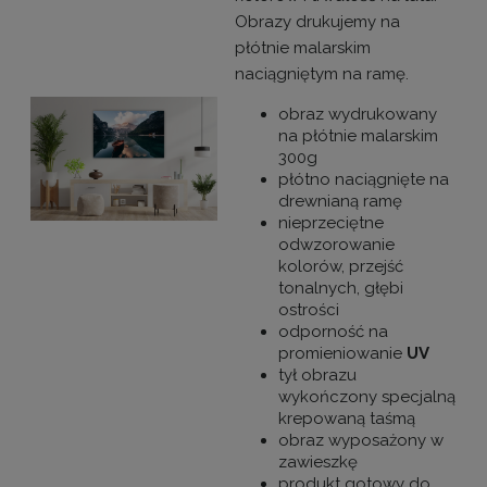
Obrazy drukujemy na
płótnie malarskim
naciągniętym na ramę.
obraz wydrukowany
na płótnie malarskim
300g
płótno naciągnięte na
drewnianą ramę
nieprzeciętne
odwzorowanie
kolorów, przejść
tonalnych, głębi
ostrości
odporność na
promieniowanie
UV
tył obrazu
wykończony specjalną
krepowaną taśmą
obraz wyposażony w
zawieszkę
produkt gotowy do