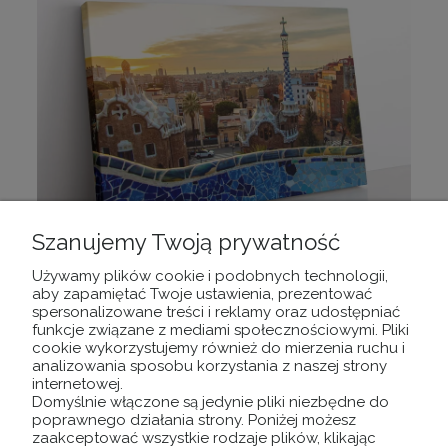
Szanujemy Twoją prywatność
Używamy plików cookie i podobnych technologii,
OBRAZ NA PŁÓTNIE Barcelona, park güell
aby zapamiętać Twoje ustawienia, prezentować
spersonalizowane treści i reklamy oraz udostępniać
funkcje związane z mediami społecznościowymi. Pliki
cookie wykorzystujemy również do mierzenia ruchu i
45,00 zł
analizowania sposobu korzystania z naszej strony
internetowej.
DO KOSZYKA
Domyślnie włączone są jedynie pliki niezbędne do
poprawnego działania strony. Poniżej możesz
zaakceptować wszystkie rodzaje plików, klikając