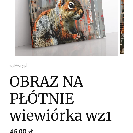
wytwory.pl
OBRAZ NA
PŁÓTNIE
wiewiórka wz1
Cena
45,00 zł