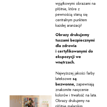
wyjątkowymi obrazami na
płótnie, które z
pewnością staną się
centralnym punktem
każdej aranżacji!
Obrazy drukujemy
tuszami bezpiecznymi
dla zdrowia
i certyfikowanymi do
ekspozycji we
wnętrzach.
Najwyższej jakości farby
lateksowe
są
bezwonne,
zapewniają
znakomite nasycenie
kolorów i trwałość na lata.
Obrazy drukujemy na
płótnie malarskim