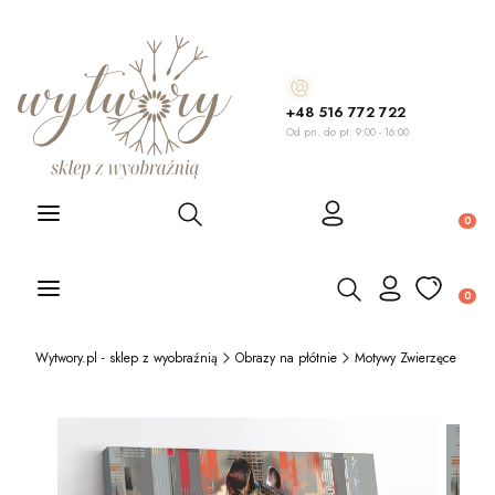
+48 516 772 722
Od pn. do pt. 9:00 - 16:00
Otwórz wyszukiwarkę
Produ
Otwórz wyszukiwarkę
Produ
Wytwory.pl - sklep z wyobraźnią
Obrazy na płótnie
Motywy Zwierzęce