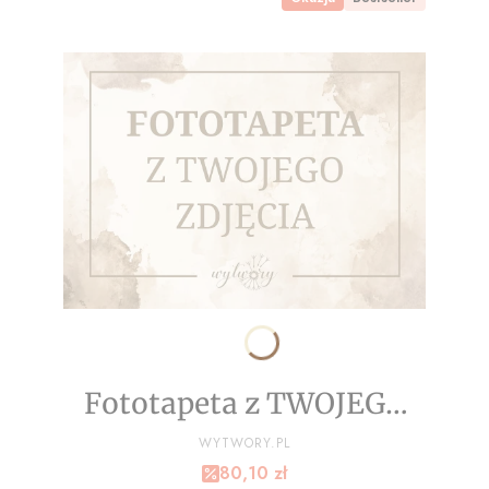
Fototapeta z TWOJEGO
ZDJĘCIA - NA WYMIAR
PRODUCENT
WYTWORY.PL
Cena promocyjna
80,10 zł