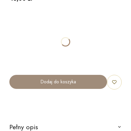
Wybierz wariant produktu:
Poszczególne warianty mogą różnić się ceną
*
ROZMIAR
40x30cm
70x50cm
100x70cm
120x80cm
Dodaj do koszyka
Pełny opis