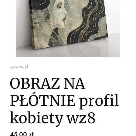
wytwory.pl
OBRAZ NA
PŁÓTNIE profil
kobiety wz8
Cena
45,00 zł