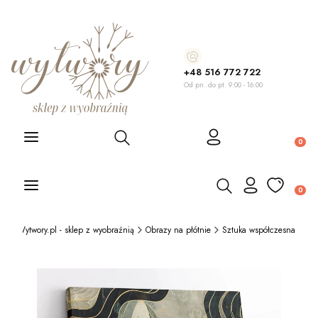
+48 516 772 722
Od pn. do pt. 9:00 - 16:00
Otwórz wyszukiwarkę
Produ
Otwórz wyszukiwarkę
Produ
Wytwory.pl - sklep z wyobraźnią
Obrazy na płótnie
Sztuka współczesna