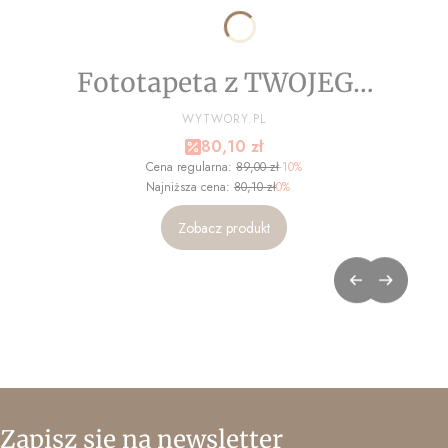
Fototapeta z TWOJEGO
ZDJĘCIA - NA WYMIAR
PRODUCENT
WYTWORY.PL
Cena promocyjna
80,10 zł
Cena regularna:
89,00 zł
-10%
Najniższa cena:
80,10 zł
0%
Zobacz produkt
Zapisz się na newsletter