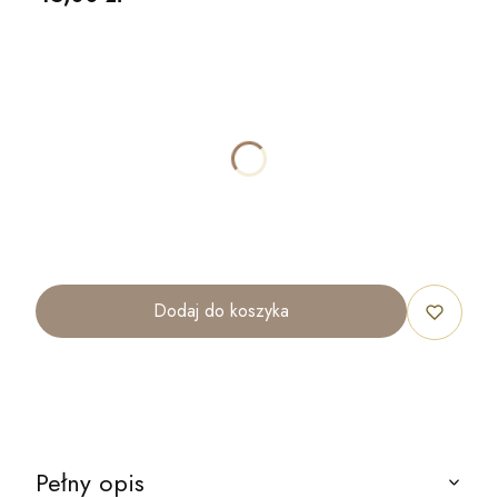
Wybierz wariant produktu:
Poszczególne warianty mogą różnić się ceną
*
ROZMIAR
40x30cm
70x50cm
100x70cm
120x80cm
Dodaj do koszyka
Pełny opis