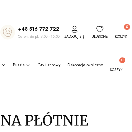
Produkt
+48 516 772 722
Od pn. do pt. 9:00 - 16:00
ZALOGUJ SIĘ
ULUBIONE
KOSZYK
Produkty w
Puzzle
Gry i zabawy
Dekoracje okolicznościowe
Kl
KOSZYK
 NA PŁÓTNIE