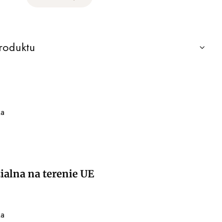
roduktu
ka
alna na terenie UE
ka