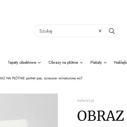
Wyczyść
Szukaj
Tapety obiektowe
Obrazy na płótnie
Plakaty
Naklejki
AZ NA PŁÓTNIE portret psa, sznaucer miniaturowy wz7
wytwory.pl
OBRAZ