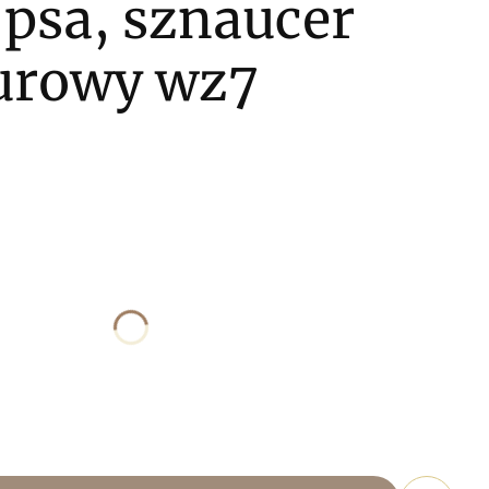
 psa, sznaucer
urowy wz7
ktu:
óżnić się ceną
60x60 cm
70x70 cm
80x80 cm
90x90 cm