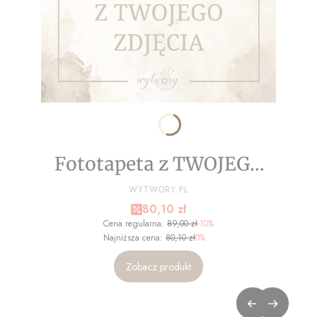
Fototapeta z TWOJEGO
ZDJĘCIA - NA WYMIAR
PRODUCENT
WYTWORY.PL
Cena promocyjna
80,10 zł
Cena regularna:
89,00 zł
-10%
Najniższa cena:
80,10 zł
0%
Zobacz produkt