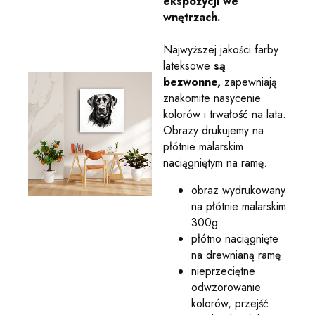
ekspozycji we
wnętrzach.
Najwyższej jakości farby
lateksowe
są
bezwonne,
zapewniają
znakomite nasycenie
kolorów i trwałość na lata.
Obrazy drukujemy na
płótnie malarskim
naciągniętym na ramę.
obraz wydrukowany
na płótnie malarskim
300g
płótno naciągnięte
na drewnianą ramę
nieprzeciętne
odwzorowanie
kolorów, przejść