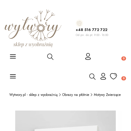
+48 516 772 722
Od pn. do pt. 9:00 - 16:00
Otwórz wyszukiwarkę
Produ
Otwórz wyszukiwarkę
Produ
Wytwory.pl - sklep z wyobraźnią
Obrazy na płótnie
Motywy Zwierzęce