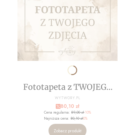
Fototapeta z TWOJEGO
ZDJĘCIA - NA WYMIAR
PRODUCENT
WYTWORY.PL
Cena promocyjna
80,10 zł
Cena regularna:
89,00 zł
-10%
Najniższa cena:
80,10 zł
0%
Zobacz produkt