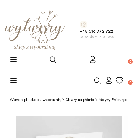
+48 516 772 722
Od pn. do pt. 9:00 - 16:00
Otwórz wyszukiwarkę
Produ
Otwórz wyszukiwarkę
Produ
Wytwory.pl - sklep z wyobraźnią
Obrazy na płótnie
Motywy Zwierzęce