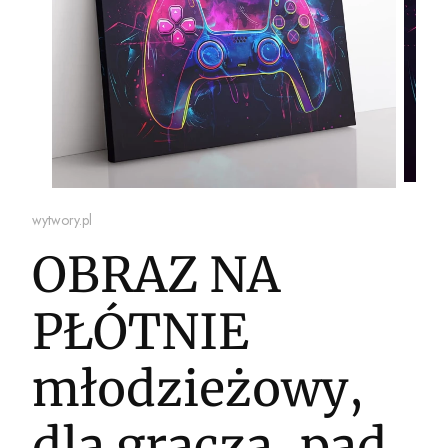
wytwory.pl
OBRAZ NA
PŁÓTNIE
młodzieżowy,
dla gracza, pad