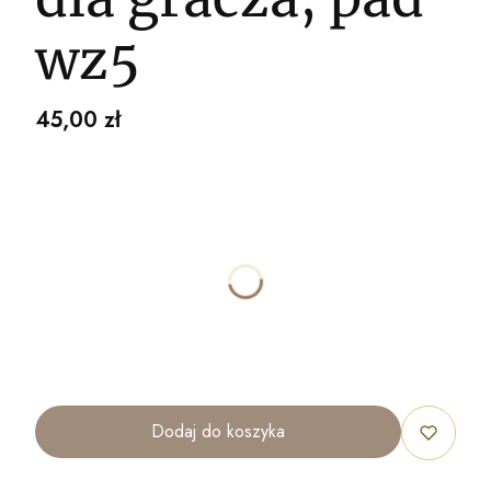
wz5
Cena
45,00 zł
Wybierz wariant produktu:
Poszczególne warianty mogą różnić się ceną
*
ROZMIAR
40x30cm
70x50cm
100x70cm
120x80cm
Dodaj do koszyka