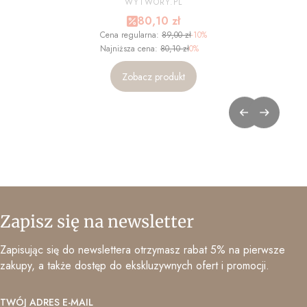
ZDJĘCIA - NA WYMIAR
WYTWORY.PL
Cena promocyjna
80,10 zł
Cena regularna:
89,00 zł
-10%
Najniższa cena:
80,10 zł
0%
Zobacz produkt
Zapisz się na newsletter
Zapisując się do newslettera otrzymasz rabat 5% na pierwsze
zakupy, a także dostęp do ekskluzywnych ofert i promocji.
TWÓJ ADRES E-MAIL