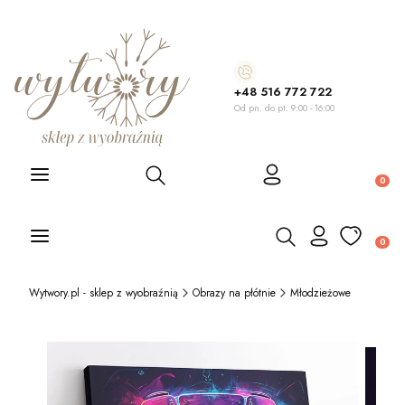
+48 516 772 722
Od pn. do pt. 9:00 - 16:00
Otwórz wyszukiwarkę
Produ
Otwórz wyszukiwarkę
Produ
Wytwory.pl - sklep z wyobraźnią
Obrazy na płótnie
Młodzieżowe