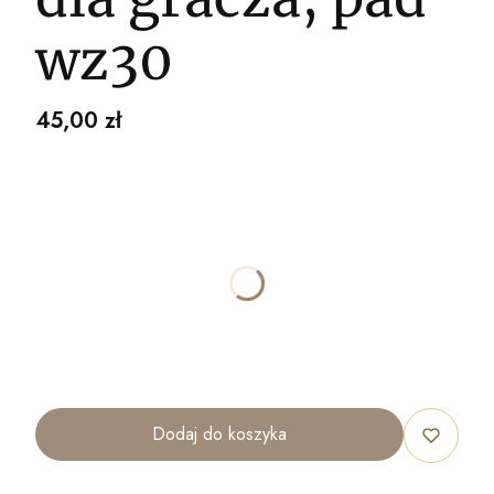
wz30
Cena
45,00 zł
Wybierz wariant produktu:
Poszczególne warianty mogą różnić się ceną
*
ROZMIAR
40x30cm
70x50cm
100x70cm
120x80cm
Dodaj do koszyka