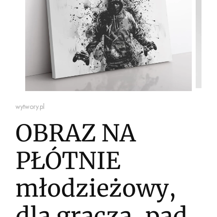
wytwory.pl
OBRAZ NA
PŁÓTNIE
młodzieżowy,
dla gracza, pad