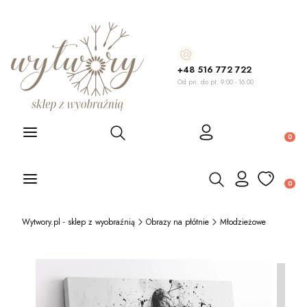
+48 516 772 722
Od pn. do pt. 9:00 - 16:00
Otwórz wyszukiwarkę
Produ
Otwórz wyszukiwarkę
Produ
Wytwory.pl - sklep z wyobraźnią
Obrazy na płótnie
Młodzieżowe