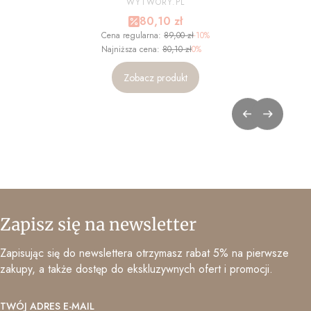
ZDJĘCIA - NA WYMIAR
WYTWORY.PL
Cena promocyjna
80,10 zł
Cena regularna:
89,00 zł
-10%
Najniższa cena:
80,10 zł
0%
Zobacz produkt
Zapisz się na newsletter
Zapisując się do newslettera otrzymasz rabat 5% na pierwsze
zakupy, a także dostęp do ekskluzywnych ofert i promocji.
TWÓJ ADRES E-MAIL