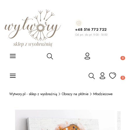
+48 516 772 722
Od pn. do pt. 9:00 - 16:00
Otwórz wyszukiwarkę
Produ
Otwórz wyszukiwarkę
Produ
Wytwory.pl - sklep z wyobraźnią
Obrazy na płótnie
Młodzieżowe