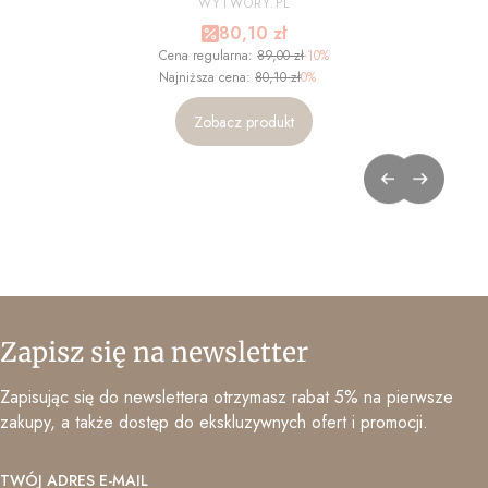
ZDJĘCIA - NA WYMIAR
WYTWORY.PL
Cena promocyjna
80,10 zł
Cena regularna:
89,00 zł
-10%
Najniższa cena:
80,10 zł
0%
Zobacz produkt
Zapisz się na newsletter
Zapisując się do newslettera otrzymasz rabat 5% na pierwsze
zakupy, a także dostęp do ekskluzywnych ofert i promocji.
TWÓJ ADRES E-MAIL