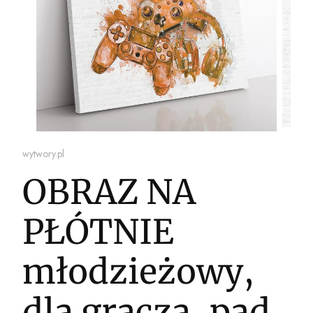
wytwory.pl
OBRAZ NA
PŁÓTNIE
młodzieżowy,
dla gracza, pad