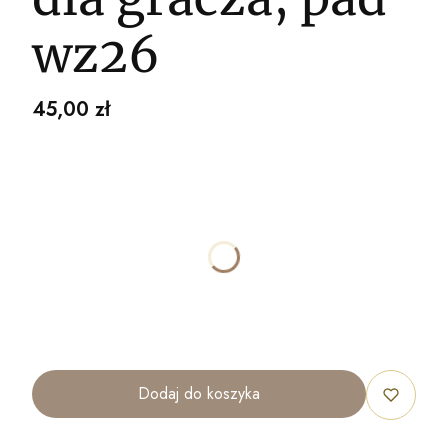
wz26
Cena
45,00 zł
Wybierz wariant produktu:
Poszczególne warianty mogą różnić się ceną
*
ROZMIAR
40x30cm
70x50cm
100x70cm
120x80cm
Dodaj do koszyka