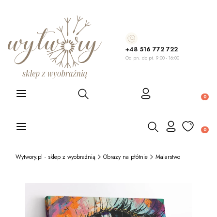
+48 516 772 722
Od pn. do pt. 9:00 - 16:00
Otwórz wyszukiwarkę
Produ
Otwórz wyszukiwarkę
Produ
Wytwory.pl - sklep z wyobraźnią
Obrazy na płótnie
Malarstwo