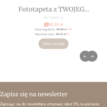
Fototapeta z TWOJEGO
ZDJĘCIA - NA WYMIAR
PRODUCENT
WYTWORY.PL
Cena promocyjna
80,10 zł
Cena regularna:
89,00 zł
-10%
Najniższa cena:
80,10 zł
0%
Zobacz produkt
Zapisz się na newsletter
Zapisując się do newslettera otrzymasz rabat 5% na pierwsze