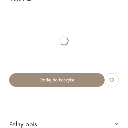
Wybierz wariant produktu:
Poszczególne warianty mogą różnić się ceną
*
ROZMIAR
40x30cm
70x50cm
100x70cm
120x80cm
Dodaj do koszyka
Pełny opis