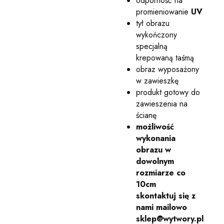
odporność na
promieniowanie
UV
tył obrazu
wykończony
specjalną
krepowaną taśmą
obraz wyposażony
w zawieszkę
produkt gotowy do
zawieszenia na
ścianę
możliwość
wykonania
obrazu w
dowolnym
rozmiarze co
10cm
skontaktuj się z
nami mailowo
sklep@wytwory.pl