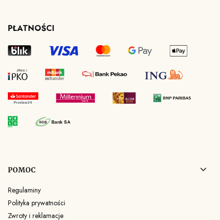
PŁATNOŚCI
Linki w stopce
POMOC
Regulaminy
Polityka prywatności
Zwroty i reklamacje