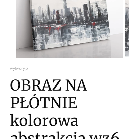
wytwory.pl
OBRAZ NA
PŁÓTNIE
kolorowa
abstrakcja wz6