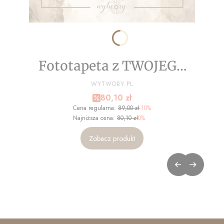
Fototapeta z TWOJEGO
ZDJĘCIA - NA WYMIAR
PRODUCENT
WYTWORY.PL
Cena promocyjna
80,10 zł
Cena regularna:
89,00 zł
-10%
Najniższa cena:
80,10 zł
0%
Zobacz produkt