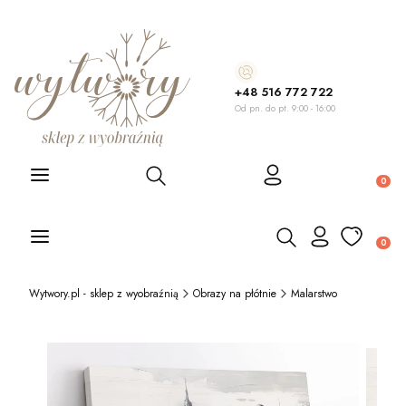
+48 516 772 722
Od pn. do pt. 9:00 - 16:00
Otwórz wyszukiwarkę
Produ
Otwórz wyszukiwarkę
Produ
Wytwory.pl - sklep z wyobraźnią
Obrazy na płótnie
Malarstwo