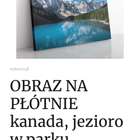
wytwory.pl
OBRAZ NA
PŁÓTNIE
kanada, jezioro
w parku