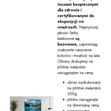
tuszami bezpiecznymi
dla zdrowia i
certyfikowanymi do
ekspozycji we
wnętrzach.
Najwyższej
jakości farby
lateksowe
są
bezwonne,
zapewniają
znakomite nasycenie
kolorów i trwałość na lata.
Obrazy drukujemy na
płótnie malarskim
naciągniętym na ramę.
obraz wydrukowany
na płótnie malarskim
300g
płótno naciągnięte
na drewnianą ramę
nieprzeciętne