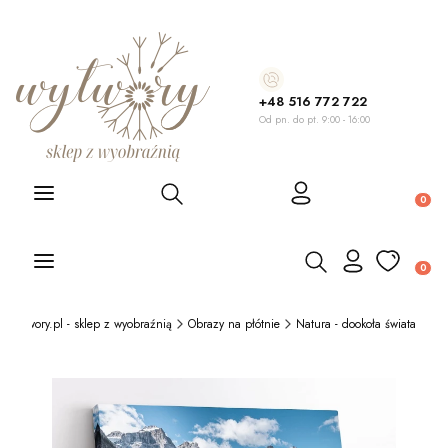
+48 516 772 722
Od pn. do pt. 9:00 - 16:00
Otwórz wyszukiwarkę
Produ
Otwórz wyszukiwarkę
Produ
Wytwory.pl - sklep z wyobraźnią
Obrazy na płótnie
Natura - dookoła świata