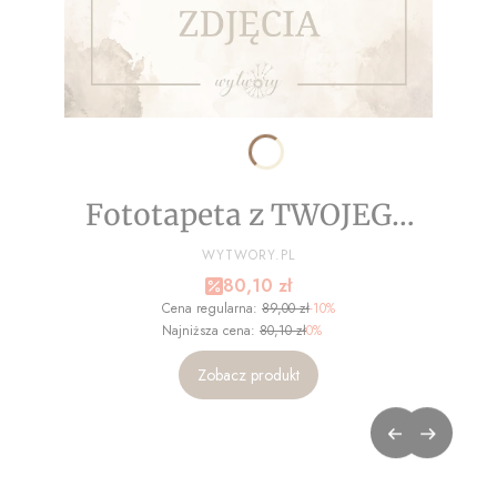
Fototapeta z TWOJEGO
ZDJĘCIA - NA WYMIAR
PRODUCENT
WYTWORY.PL
Cena promocyjna
80,10 zł
Cena regularna:
89,00 zł
-10%
Najniższa cena:
80,10 zł
0%
Zobacz produkt