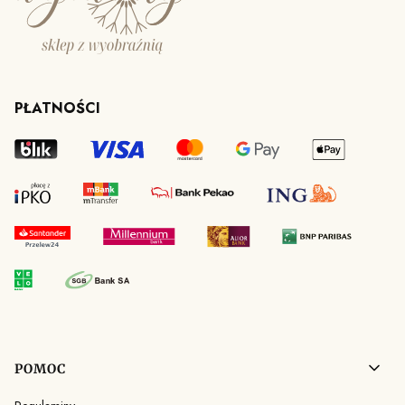
PŁATNOŚCI
Linki w stopce
POMOC