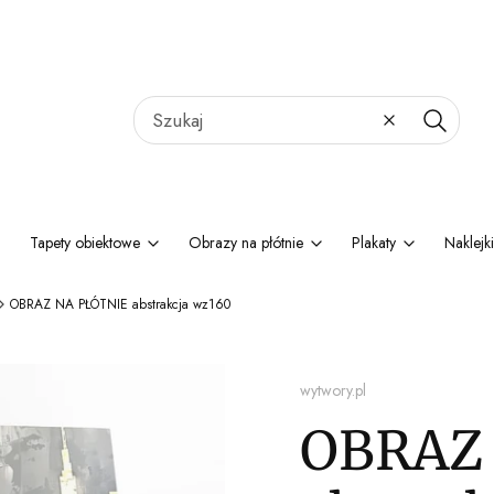
Wyczyść
Szukaj
Tapety obiektowe
Obrazy na płótnie
Plakaty
Naklejki
OBRAZ NA PŁÓTNIE abstrakcja wz160
wytwory.pl
OBRAZ