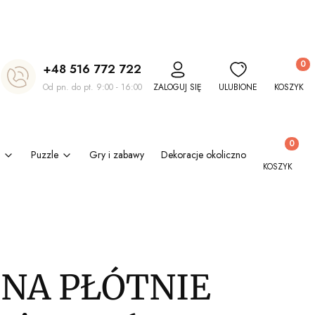
Produkt
+48 516 772 722
Od pn. do pt. 9:00 - 16:00
ZALOGUJ SIĘ
ULUBIONE
KOSZYK
Produkty w
Puzzle
Gry i zabawy
Dekoracje okolicznościowe
Kl
KOSZYK
 NA PŁÓTNIE