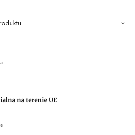
roduktu
ka
alna na terenie UE
ka