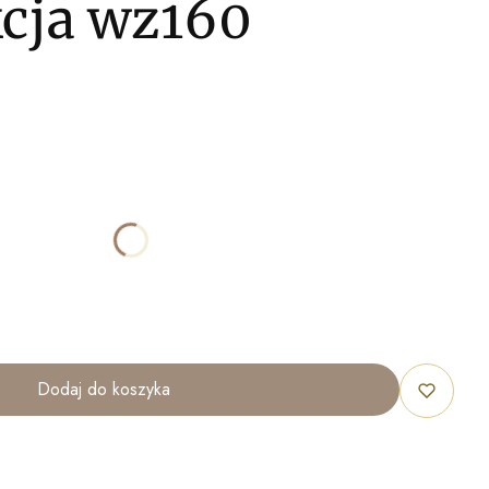
kcja wz160
ktu:
óżnić się ceną
100x70cm
120x80cm
Dodaj do koszyka