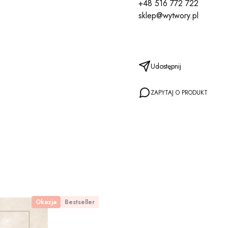
+48 516 772 722
sklep@wytwory.pl
Udostępnij
ZAPYTAJ O PRODUKT
Okazja
Bestseller