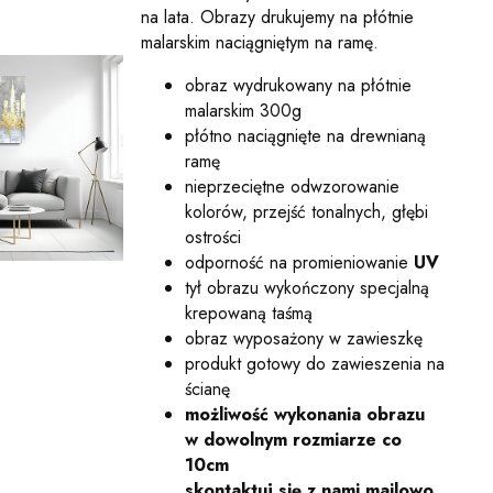
na lata. Obrazy drukujemy na płótnie
malarskim naciągniętym na ramę.
obraz wydrukowany na płótnie
malarskim 300g
płótno naciągnięte na drewnianą
ramę
nieprzeciętne odwzorowanie
kolorów, przejść tonalnych, głębi
ostrości
odporność na promieniowanie
UV
tył obrazu wykończony specjalną
krepowaną taśmą
obraz wyposażony w zawieszkę
produkt gotowy do zawieszenia na
ścianę
możliwość wykonania obrazu
w dowolnym rozmiarze co
10cm
skontaktuj się z nami mailowo